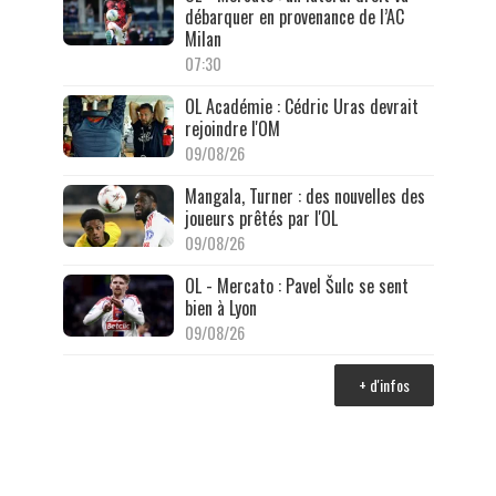
débarquer en provenance de l’AC
Milan
07:30
OL Académie : Cédric Uras devrait
rejoindre l'OM
09/08/26
Mangala, Turner : des nouvelles des
joueurs prêtés par l'OL
09/08/26
OL - Mercato : Pavel Šulc se sent
bien à Lyon
09/08/26
+ d'infos