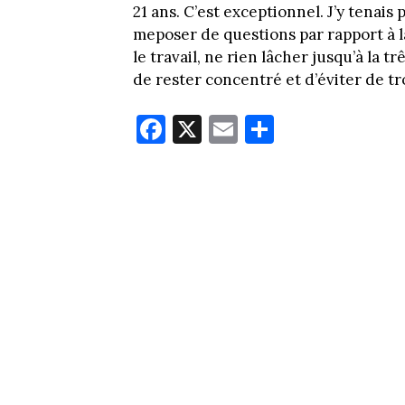
21 ans. C’est exceptionnel. J’y tenais
meposer de questions par rapport à l
le travail, ne rien lâcher jusqu’à la tr
de rester concentré et d’éviter de tro
Fa
X
E
Pa
ce
m
rt
bo
ail
ag
ok
er