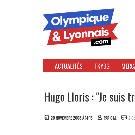
Accéder
au
contenu
ACTUALITÉS
TKYDG
MERC
Hugo Lloris : "Je suis tr
20 NOVEMBRE 2008 À 14:15
PAR
O&L
2 C