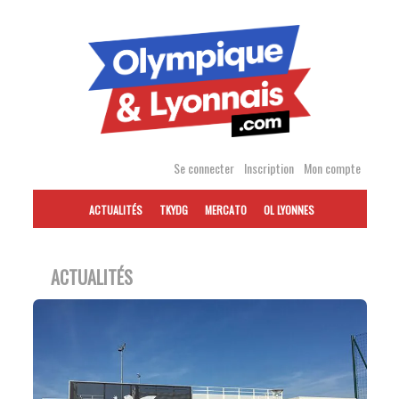
Accéder
au
contenu
Se connecter
Inscription
Mon compte
ACTUALITÉS
TKYDG
MERCATO
OL LYONNES
ACTUALITÉS