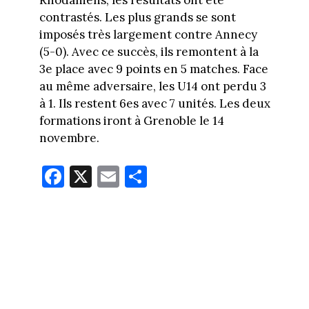
Rhodaniens, les résultats ont été
contrastés. Les plus grands se sont
imposés très largement contre Annecy
(5-0). Avec ce succès, ils remontent à la
3e place avec 9 points en 5 matches. Face
au même adversaire, les U14 ont perdu 3
à 1. Ils restent 6es avec 7 unités. Les deux
formations iront à Grenoble le 14
novembre.
Fa
X
E
Pa
ce
m
rt
bo
ail
ag
ok
er