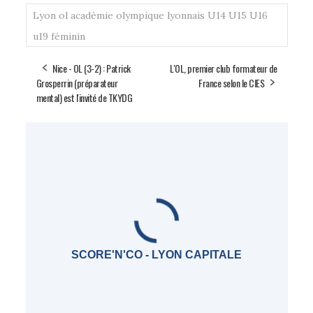
Lyon
ol académie
olympique lyonnais
U14
U15
U16
u19 féminin
Nice - OL (3-2) : Patrick
L'OL, premier club formateur de
Grosperrin (préparateur
France selon le CIES
mental) est l'invité de TKYDG
SCORE'N'CO - LYON CAPITALE