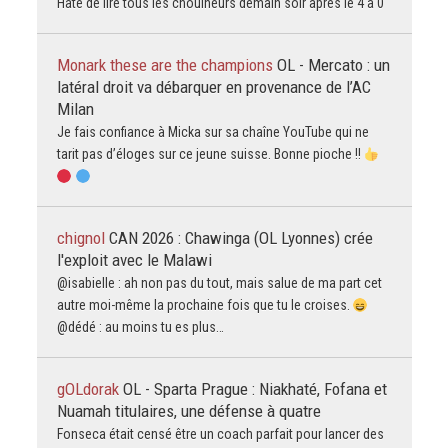
Hâte de lire tous les chouineurs demain soir apres le 4 à 0
Monark these are the champions
OL - Mercato : un
latéral droit va débarquer en provenance de l’AC
Milan
Je fais confiance à Micka sur sa chaîne YouTube qui ne
tarit pas d’éloges sur ce jeune suisse. Bonne pioche !!
chignol
CAN 2026 : Chawinga (OL Lyonnes) crée
l'exploit avec le Malawi
@isabielle : ah non pas du tout, mais salue de ma part cet
autre moi-même la prochaine fois que tu le croises.
@dédé : au moins tu es plus…
gOLdorak
OL - Sparta Prague : Niakhaté, Fofana et
Nuamah titulaires, une défense à quatre
Fonseca était censé être un coach parfait pour lancer des