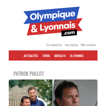
Accéder
au
contenu
Se connecter
Inscription
Mon compte
ACTUALITÉS
TKYDG
MERCATO
OL LYONNES
PATRICK PAILLOT