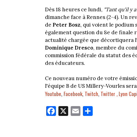
Dès 18 heures ce lundi,
"Tant qu'il y 
dimanche face à Rennes (2-4). Un r
de
Peter Bosz
, qui voient le podium 
également question du 8e de finale 
actualité chargée que décortiquera 
Dominique Dresco
, membre du comit
commission fédérale du statut des é
des éducateurs.
Ce nouveau numéro de votre émission
l'équipe B de US Millery-Vourles sera
Youtube
Facebook
Twitch
Twitter ,
Lyon Cap
,
,
,
Fa
X
E
Pa
ce
m
rt
bo
ail
ag