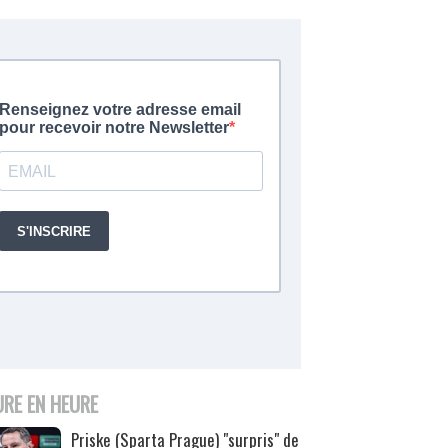
URE EN HEURE
Priske (Sparta Prague) "surpris" de