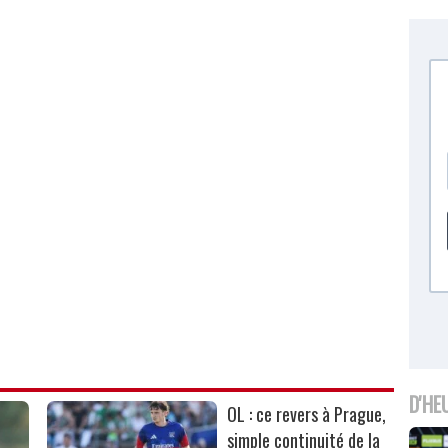
D'HE
OL : ce revers à Prague,
simple continuité de la