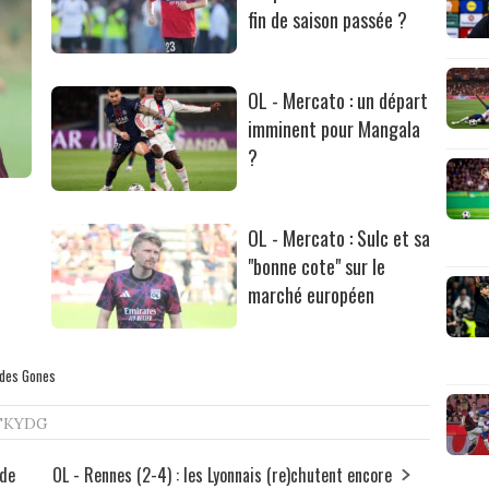
fin de saison passée ?
OL - Mercato : un départ
imminent pour Mangala
?
OL - Mercato : Sulc et sa
"bonne cote" sur le
marché européen
a des Gones
TKYDG
 de
OL - Rennes (2-4) : les Lyonnais (re)chutent encore