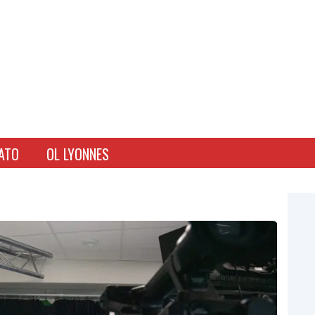
ATO
OL LYONNES