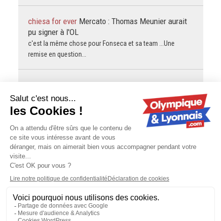
chiesa for ever
Mercato : Thomas Meunier aurait
pu signer à l'OL
c'est la même chose pour Fonseca et sa team ...Une
remise en question...
Tigone
Mercato : Thomas Meunier aurait pu signer
à l'OL
C'est rassurant que les dirigeants soient conscients que
AMN ne peut plus jouir d'une absence de remise en
question!
chiesa for ever
OL : retraite internationale en vue
pour Tagliafico
tout à fait d'accord avec toi...