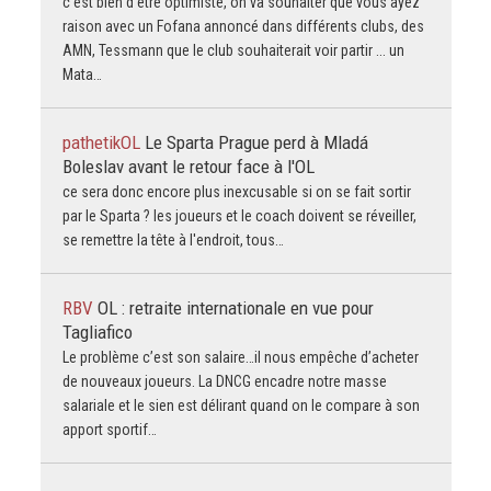
c'est bien d'être optimiste, on va souhaiter que vous ayez
raison avec un Fofana annoncé dans différents clubs, des
AMN, Tessmann que le club souhaiterait voir partir ... un
Mata…
pathetikOL
Le Sparta Prague perd à Mladá
Boleslav avant le retour face à l'OL
ce sera donc encore plus inexcusable si on se fait sortir
par le Sparta ? les joueurs et le coach doivent se réveiller,
se remettre la tête à l'endroit, tous…
RBV
OL : retraite internationale en vue pour
Tagliafico
Le problème c’est son salaire…il nous empêche d’acheter
de nouveaux joueurs. La DNCG encadre notre masse
salariale et le sien est délirant quand on le compare à son
apport sportif…