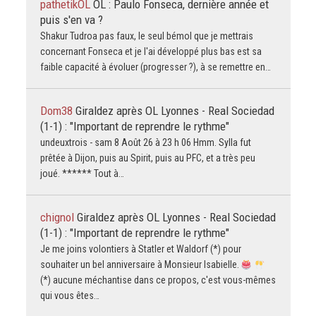
pathetikOL
OL : Paulo Fonseca, dernière année et
puis s'en va ?
Shakur Tudroa pas faux, le seul bémol que je mettrais
concernant Fonseca et je l'ai développé plus bas est sa
faible capacité à évoluer (progresser ?), à se remettre en…
Dom38
Giraldez après OL Lyonnes - Real Sociedad
(1-1) : "Important de reprendre le rythme"
undeuxtrois - sam 8 Août 26 à 23 h 06 Hmm. Sylla fut
prêtée à Dijon, puis au Spirit, puis au PFC, et a très peu
joué. ****** Tout à…
chignol
Giraldez après OL Lyonnes - Real Sociedad
(1-1) : "Important de reprendre le rythme"
Je me joins volontiers à Statler et Waldorf (*) pour
souhaiter un bel anniversaire à Monsieur Isabielle.
(*) aucune méchantise dans ce propos, c'est vous-mêmes
qui vous êtes…