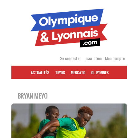
Accéder
au
contenu
Se connecter
Inscription
Mon compte
ACTUALITÉS
TKYDG
MERCATO
OL LYONNES
BRYAN MEYO