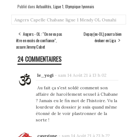
Publié dans
Actualités
,
Ligue 1
,
Olympique lyonnais
Angers
Capelle
Chabane
ligue 1
Mendy
OL
Ounahi
Angers - OL : "On ne va pas
Depay (ex-OL) pourra bien
être en excès de confiance",
évoluer en Liga
assure Jimmy Cabot
24 COMMENTAIRES
le_yogi
-
sam 14 Août 21 à 13 h 02
Au fait ça s'est soldé comment son
affaire de harcèlement sexuel à Chabane
? Jamais eu le fin mot de l'histoire. Vu la
lourdeur du dossier je suis quand même
étonné de le voir plastronner de la
sorte !
cavegone
-
sam 14 Août 21 à 23 h 22