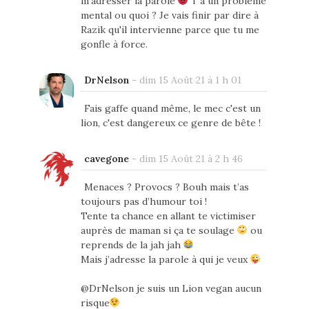
m'adresser la parole
T'a un problème
mental ou quoi ? Je vais finir par dire à
Razik qu'il intervienne parce que tu me
gonfle à force.
DrNelson
-
dim 15 Août 21 à 1 h 01
Fais gaffe quand même, le mec c'est un
lion, c'est dangereux ce genre de bête !
cavegone
-
dim 15 Août 21 à 2 h 46
Menaces ? Provocs ? Bouh mais t’as
toujours pas d’humour toi !
Tente ta chance en allant te victimiser
auprès de maman si ça te soulage
ou
reprends de la jah jah
Mais j’adresse la parole à qui je veux
@DrNelson je suis un Lion vegan aucun
risque