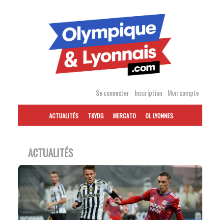
Accéder
au
contenu
Se connecter
Inscription
Mon compte
ACTUALITÉS
TKYDG
MERCATO
OL LYONNES
ACTUALITÉS