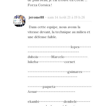
de plus beau, je l'ai trouvé en Corse ..".
Forza Corsica !
jerome88
-
sam 14 Août 21 à 19 h 26
Dans cette equipe, nous avons la
vitesse devant, la technique au milieu et
une défense faible.
--------------------------lopes-------
-------------------------------
dubois--------Marcelo--------------
lukeba----------------cornet
------------------------guimares-----
------------------------------
---------paqueta----------------------
Aouar-----------------------
ekambi---------------dembele--------