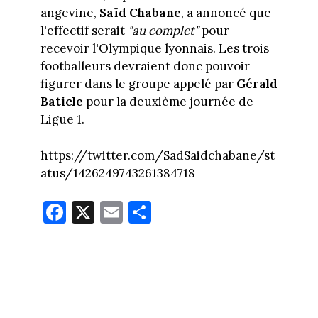
angevine,
Saïd Chabane
, a annoncé que
l'effectif serait
"au complet"
pour
recevoir l'Olympique lyonnais. Les trois
footballeurs devraient donc pouvoir
figurer dans le groupe appelé par
Gérald
Baticle
pour la deuxième journée de
Ligue 1.
https://twitter.com/SadSaidchabane/st
atus/1426249743261384718
Fa
X
E
Pa
ce
m
rt
bo
ail
ag
ok
er