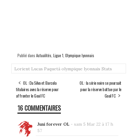
Publié dans
Actualités
,
Ligue 1
,
Olympique lyonnais
Lorient
Lucas Paquetá
olympique lyonnais
Stats
OL : Da Silva et Barcola
OL : la série noire se poursuit
titulaires avec la réserve pour
pour la réserve battue par le
affronter le Goal FC
Goal FC
16 COMMENTAIRES
Juni forever OL
-
sam 5 Mar 22 à 17 h
57