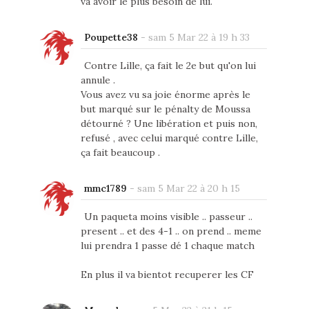
va avoir le plus besoin de lui.
Poupette38
-
sam 5 Mar 22 à 19 h 33
Contre Lille, ça fait le 2e but qu'on lui
annule .
Vous avez vu sa joie énorme après le
but marqué sur le pénalty de Moussa
détourné ? Une libération et puis non,
refusé , avec celui marqué contre Lille,
ça fait beaucoup .
mmc1789
-
sam 5 Mar 22 à 20 h 15
Un paqueta moins visible .. passeur ..
present .. et des 4-1 .. on prend .. meme
lui prendra 1 passe dé 1 chaque match
En plus il va bientot recuperer les CF