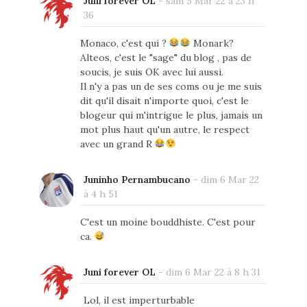
Juni forever OL
-
sam 5 Mar 22 à 23 h
36
Monaco, c'est qui ?
Monark?
Alteos, c'est le "sage" du blog , pas de
soucis, je suis OK avec lui aussi.
Il n'y a pas un de ses coms ou je me suis
dit qu'il disait n'importe quoi, c'est le
blogeur qui m'intrigue le plus, jamais un
mot plus haut qu'un autre, le respect
avec un grand R
Juninho Pernambucano
-
dim 6 Mar 22
à 4 h 51
C'est un moine bouddhiste. C'est pour
ca.
Juni forever OL
-
dim 6 Mar 22 à 8 h 31
Lol, il est imperturbable