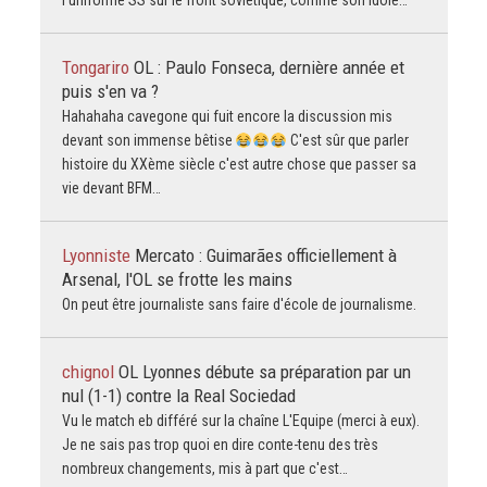
l'uniforme SS sur le front soviétique, comme son idole…
Tongariro
OL : Paulo Fonseca, dernière année et
puis s'en va ?
Hahahaha cavegone qui fuit encore la discussion mis
devant son immense bêtise
C'est sûr que parler
histoire du XXème siècle c'est autre chose que passer sa
vie devant BFM…
Lyonniste
Mercato : Guimarães officiellement à
Arsenal, l'OL se frotte les mains
On peut être journaliste sans faire d'école de journalisme.
chignol
OL Lyonnes débute sa préparation par un
nul (1-1) contre la Real Sociedad
Vu le match eb différé sur la chaîne L'Equipe (merci à eux).
Je ne sais pas trop quoi en dire conte-tenu des très
nombreux changements, mis à part que c'est…