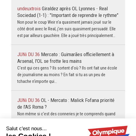
undeuxtrois
Giraldez après OL Lyonnes - Real
Sociedad (1-1) : "Important de reprendre le rythme"
Non pour le coup Weir n'a quasiment jamais joué sur le
côté droit avec le Real, j'en suis quasiment persuadé. Elle
est par ailleurs gauchère. Elle a joué très principalement…
JUNi DU 36
Mercato : Guimarães officiellement à
Arsenal, l'OL se frotte les mains
C'est qui ces gens ? Ils sortent d'où ? Ils ont fait une école
de journalisme au moins ? En fait si tu as un peu de
tchache n'importe qui…
JUNi DU 36
OL - Mercato : Malick Fofana priorité
de l’AS Roma ?
Non même si c'est des conneries je te comprends quand
même. Disons que tu es bien souvent plus raisonnable,
juste, et sensé quand tu parles d'écologie