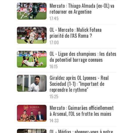
Mercato : Thiago Almada (ex-OL) va
retourner en Argentine
17:45
OL - Mercato : Malick Fofana
priorité de l’AS Roma ?
17:00
OL - Ligue des champions : les dates
du potentiel barrage connues
16:15
Giraldez après OL Lyonnes - Real
Sociedad (1-1) : "Important de
reprendre le rythme"
15:25
Mercato : Guimarães officiellement
à Arsenal, l'OL se frotte les mains
14:33
OL - Médias : abonnez-vous à notre