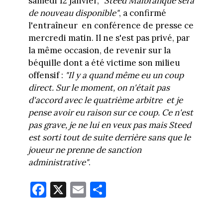
samedi 12 janvier,
"Steed Malbranque sera
de nouveau disponible"
, a confirmé
l'entraîneur en conférence de presse ce
mercredi matin. Il ne s'est pas privé, par
la même occasion, de revenir sur la
béquille dont a été victime son milieu
offensif :
"Il y a quand même eu un coup
direct. Sur le moment, on n'était pas
d'accord avec le quatrième arbitre et je
pense avoir eu raison sur ce coup. Ce n'est
pas grave, je ne lui en veux pas mais Steed
est sorti tout de suite derrière sans que le
joueur ne prenne de sanction
administrative"
.
Fa
X
E
Pa
ce
m
rt
bo
ail
ag