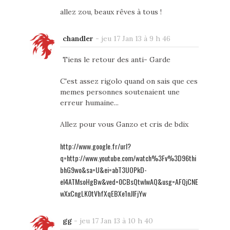
allez zou, beaux rêves à tous !
chandler
-
jeu 17 Jan 13 à 9 h 46
Tiens le retour des anti- Garde
C'est assez rigolo quand on sais que ces
memes personnes soutenaient une
erreur humaine...
Allez pour vous Ganzo et cris de bdix
http://www.google.fr/url?
q=http://www.youtube.com/watch%3Fv%3D96thi
bhG9wo&sa=U&ei=abT3UOPkD-
el4ATMsoHgBw&ved=0CBsQtwIwAQ&usg=AFQjCNE
wXxCngLK0tVhfXqEBXe1nJlFjYw
gg
-
jeu 17 Jan 13 à 10 h 40