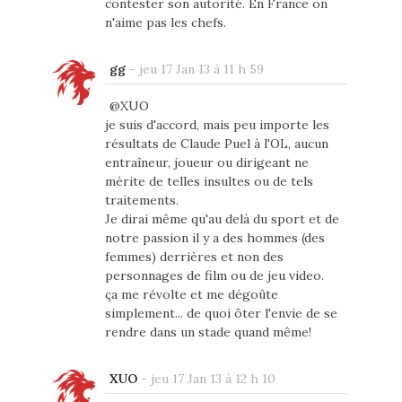
contester son autorité. En France on
n'aime pas les chefs.
gg
-
jeu 17 Jan 13 à 11 h 59
@XUO
je suis d'accord, mais peu importe les
résultats de Claude Puel à l'OL, aucun
entraîneur, joueur ou dirigeant ne
mérite de telles insultes ou de tels
traitements.
Je dirai même qu'au delà du sport et de
notre passion il y a des hommes (des
femmes) derrières et non des
personnages de film ou de jeu video.
ça me révolte et me dégoûte
simplement... de quoi ôter l'envie de se
rendre dans un stade quand même!
XUO
-
jeu 17 Jan 13 à 12 h 10