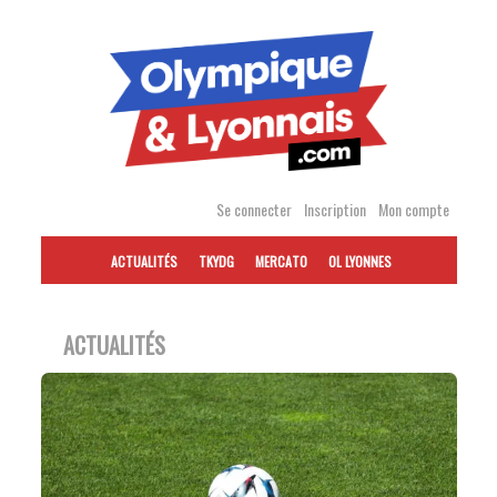
Accéder
au
contenu
Se connecter
Inscription
Mon compte
ACTUALITÉS
TKYDG
MERCATO
OL LYONNES
ACTUALITÉS