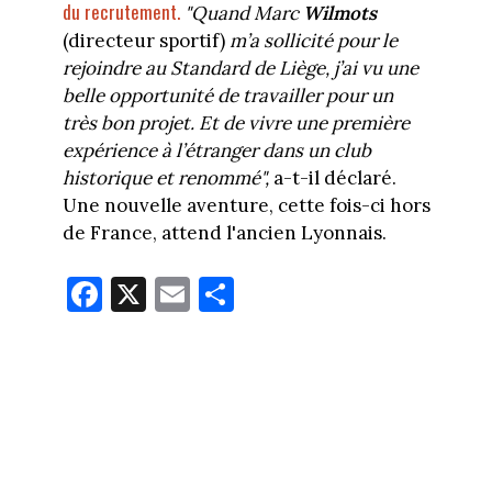
du recrutement.
"Quand Marc
Wilmots
(directeur sportif)
m’a sollicité pour le
rejoindre au Standard de Liège, j’ai vu une
belle opportunité de travailler pour un
très bon projet. Et de vivre une première
expérience à l’étranger dans un club
historique et renommé",
a-t-il déclaré.
Une nouvelle aventure, cette fois-ci hors
de France, attend l'ancien Lyonnais.
Fa
X
E
Pa
ce
m
rt
bo
ail
ag
ok
er