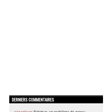
DERNIERS COMMENTAIRES
ciresglover
Bidstrup, un problème de genou