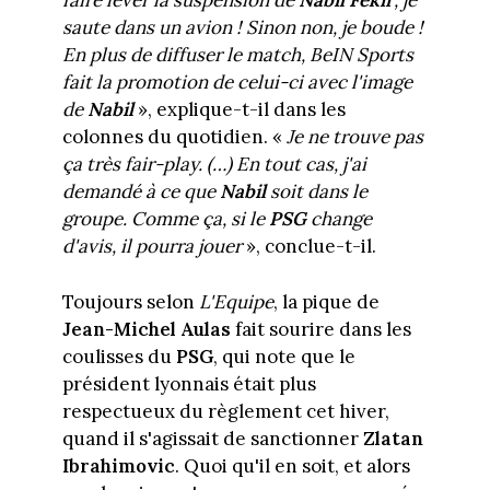
faire lever la suspension de
Nabil Fékir
, je
saute dans un avion ! Sinon non, je boude !
En plus de diffuser le match, BeIN Sports
fait la promotion de celui-ci avec l'image
de
Nabil
», explique-t-il dans les
colonnes du quotidien. «
Je ne trouve pas
ça très fair-play. (…) En tout cas, j'ai
demandé à ce que
Nabil
soit dans le
groupe. Comme ça, si le
PSG
change
d'avis, il pourra jouer
», conclue-t-il.
Toujours selon
L'Equipe
, la pique de
Jean-Michel Aulas
fait sourire dans les
coulisses du
PSG
, qui note que le
président lyonnais était plus
respectueux du règlement cet hiver,
quand il s'agissait de sanctionner
Zlatan
Ibrahimovic
. Quoi qu'il en soit, et alors