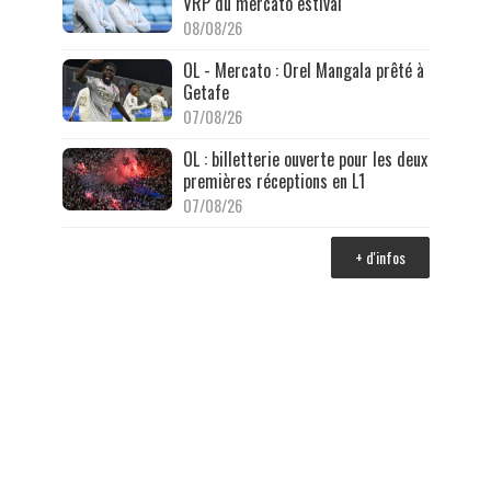
VRP du mercato estival
08/08/26
OL - Mercato : Orel Mangala prêté à
Getafe
07/08/26
OL : billetterie ouverte pour les deux
premières réceptions en L1
07/08/26
+ d'infos