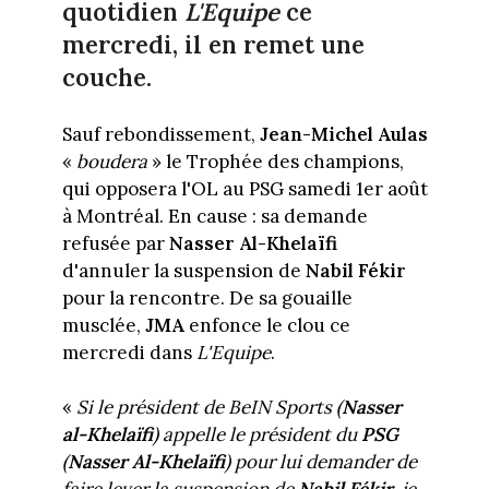
quotidien
L'Equipe
ce
mercredi, il en remet une
couche.
Sauf rebondissement,
Jean-Michel Aulas
«
boudera
» le Trophée des champions,
qui opposera l'OL au PSG samedi 1er août
à Montréal. En cause : sa demande
refusée par
Nasser Al-Khelaïfi
d'annuler la suspension de
Nabil Fékir
pour la rencontre. De sa gouaille
musclée,
JMA
enfonce le clou ce
mercredi dans
L'Equipe
.
«
Si le président de BeIN Sports (
Nasser
al-Khelaïfi
) appelle le président du
PSG
(
Nasser Al-Khelaïfi
) pour lui demander de