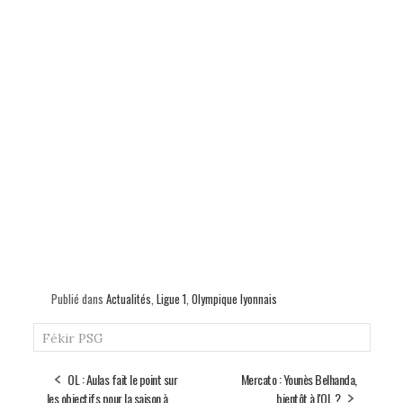
Publié dans
Actualités
,
Ligue 1
,
Olympique lyonnais
Fékir
PSG
OL : Aulas fait le point sur
Mercato : Younès Belhanda,
les objectifs pour la saison à
bientôt à l'OL ?