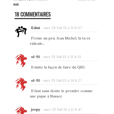
venir
18 COMMENTAIRES
Edmi
-
mer 29 Juil 15 à 11 h 07
Freine un peu, Jean Michel, là tu es
ridicule...
ol-91
-
mer 29 Juil 15 à 11 h 31
Il imite la façon de faire du QSG.
ol-91
-
mer 29 Juil 15 à 14 h 27
Il faut sans doute le prendre comme
une pique à Nasser.
jeepy
-
mer 29 Juil 15 à 11 h 47