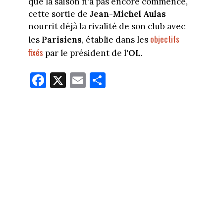
que la saison n'a pas encore commencé,
cette sortie de
Jean-Michel Aulas
nourrit déjà la rivalité de son club avec
objectifs
les
Parisiens
, établie dans les
fixés
par le président de l'
OL
.
Fa
X
E
Pa
ce
m
rt
bo
ail
ag
ok
er