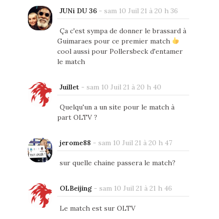
JUNi DU 36
-
sam 10 Juil 21 à 20 h 36
Ça c'est sympa de donner le brassard à
Guimaraes pour ce premier match
cool aussi pour Pollersbeck d'entamer
le match
Juillet
-
sam 10 Juil 21 à 20 h 40
Quelqu'un a un site pour le match à
part OLTV ?
jerome88
-
sam 10 Juil 21 à 20 h 47
sur quelle chaine passera le match?
OLBeijing
-
sam 10 Juil 21 à 21 h 46
Le match est sur OLTV