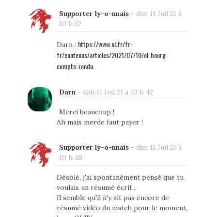
Supporter ly-o-nnais
-
dim 11 Juil 21 à
10 h 32
https://www.ol.fr/fr-
Darn :
fr/contenus/articles/2021/07/10/ol-bourg-
compte-rendu
.
Darn
-
dim 11 Juil 21 à 10 h 42
Merci beaucoup !
Ah mais merde faut payer !
Supporter ly-o-nnais
-
dim 11 Juil 21 à
10 h 48
Désolé, j'ai spontanément pensé que tu
voulais un résumé écrit...
Il semble qu'il n'y ait pas encore de
résumé vidéo du match pour le moment,