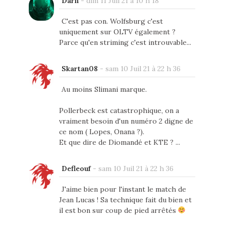
Darn
-
dim 11 Juil 21 à 10 h 18
C'est pas con. Wolfsburg c'est
uniquement sur OLTV également ?
Parce qu'en striming c'est introuvable...
Skartan08
-
sam 10 Juil 21 à 22 h 36
Au moins Slimani marque.
Pollerbeck est catastrophique, on a
vraiment besoin d'un numéro 2 digne de
ce nom ( Lopes, Onana ?).
Et que dire de Diomandé et KTE ? ...
Defleouf
-
sam 10 Juil 21 à 22 h 36
J'aime bien pour l'instant le match de
Jean Lucas ! Sa technique fait du bien et
il est bon sur coup de pied arrêtés