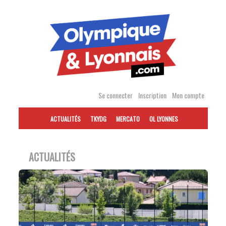
Accéder
au
contenu
Se connecter
Inscription
Mon compte
ACTUALITÉS
TKYDG
MERCATO
OL LYONNES
ACTUALITÉS