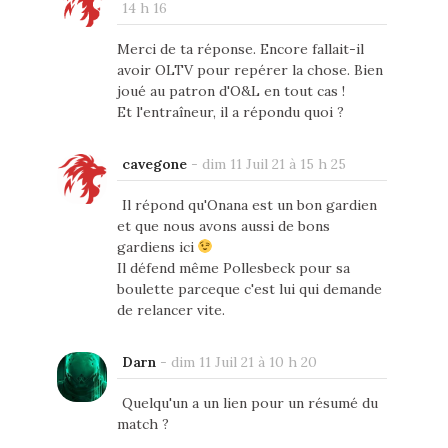
14 h 16
Merci de ta réponse. Encore fallait-il
avoir OLTV pour repérer la chose. Bien
joué au patron d'O&L en tout cas !
Et l'entraîneur, il a répondu quoi ?
cavegone
-
dim 11 Juil 21 à 15 h 25
Il répond qu'Onana est un bon gardien
et que nous avons aussi de bons
gardiens ici
Il défend même Pollesbeck pour sa
boulette parceque c'est lui qui demande
de relancer vite.
Darn
-
dim 11 Juil 21 à 10 h 20
Quelqu'un a un lien pour un résumé du
match ?