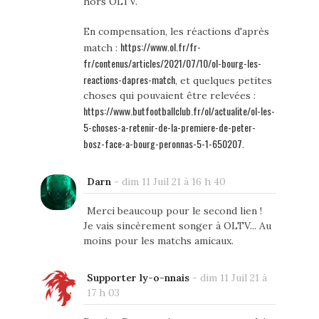
hors OLTV.
En compensation, les réactions d'après
https://www.ol.fr/fr-
match :
fr/contenus/articles/2021/07/10/ol-bourg-les-
reactions-dapres-match
, et quelques petites
choses qui pouvaient être relevées :
https://www.butfootballclub.fr/ol/actualite/ol-les-
5-choses-a-retenir-de-la-premiere-de-peter-
bosz-face-a-bourg-peronnas-5-1-650207
.
Darn
-
dim 11 Juil 21 à 16 h 40
Merci beaucoup pour le second lien !
Je vais sincèrement songer à OLTV... Au
moins pour les matchs amicaux.
Supporter ly-o-nnais
-
dim 11 Juil 21 à
17 h 03