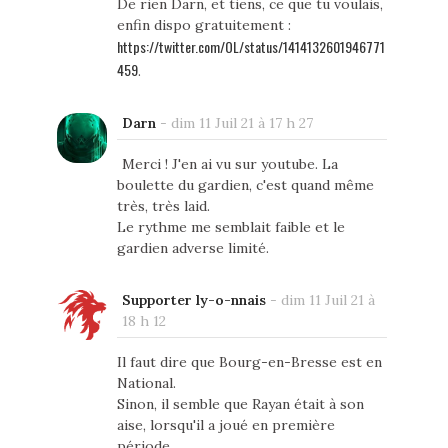
De rien Darn, et tiens, ce que tu voulais,
enfin dispo gratuitement :
https://twitter.com/OL/status/1414132601946771
459
.
Darn
-
dim 11 Juil 21 à 17 h 27
Merci ! J'en ai vu sur youtube. La
boulette du gardien, c'est quand même
très, très laid.
Le rythme me semblait faible et le
gardien adverse limité.
Supporter ly-o-nnais
-
dim 11 Juil 21 à
18 h 12
Il faut dire que Bourg-en-Bresse est en
National.
Sinon, il semble que Rayan était à son
aise, lorsqu'il a joué en première
période.