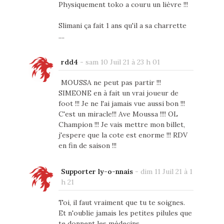
Physiquement toko a couru un lièvre !!!
Slimani ça fait 1 ans qu'il a sa charrette
....
rdd4
-
sam 10 Juil 21 à 23 h 01
MOUSSA ne peut pas partir !!!
SIMEONE en à fait un vrai joueur de
foot !!! Je ne l'ai jamais vue aussi bon !!!
C'est un miracle!!! Ave Moussa !!!! OL
Champion !!! Je vais mettre mon billet,
j'espere que la cote est enorme !!! RDV
en fin de saison !!!
Supporter ly-o-nnais
-
dim 11 Juil 21 à 1
h 21
Toi, il faut vraiment que tu te soignes.
Et n'oublie jamais les petites pilules que
te donnent les médecins.