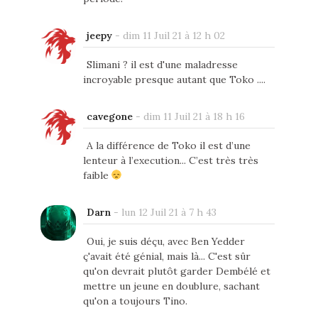
jeepy
-
dim 11 Juil 21 à 12 h 02
Slimani ? il est d'une maladresse
incroyable presque autant que Toko ....
cavegone
-
dim 11 Juil 21 à 18 h 16
A la différence de Toko il est d’une
lenteur à l’execution... C’est très très
faible
Darn
-
lun 12 Juil 21 à 7 h 43
Oui, je suis déçu, avec Ben Yedder
ç'avait été génial, mais là... C'est sûr
qu'on devrait plutôt garder Dembélé et
mettre un jeune en doublure, sachant
qu'on a toujours Tino.