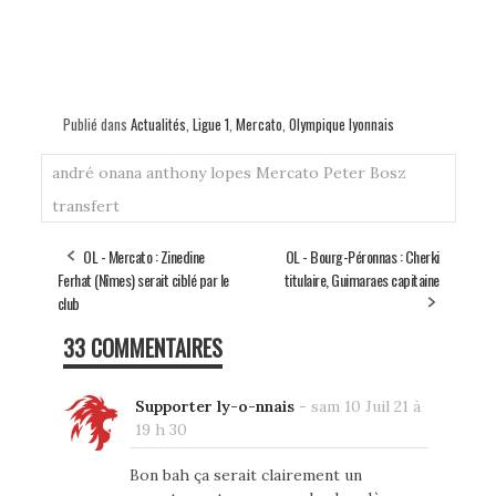
Publié dans
Actualités
,
Ligue 1
,
Mercato
,
Olympique lyonnais
andré onana
anthony lopes
Mercato
Peter Bosz
transfert
OL - Mercato : Zinedine
OL - Bourg-Péronnas : Cherki
Ferhat (Nîmes) serait ciblé par le
titulaire, Guimaraes capitaine
club
33 COMMENTAIRES
Supporter ly-o-nnais
-
sam 10 Juil 21 à
19 h 30
Bon bah ça serait clairement un