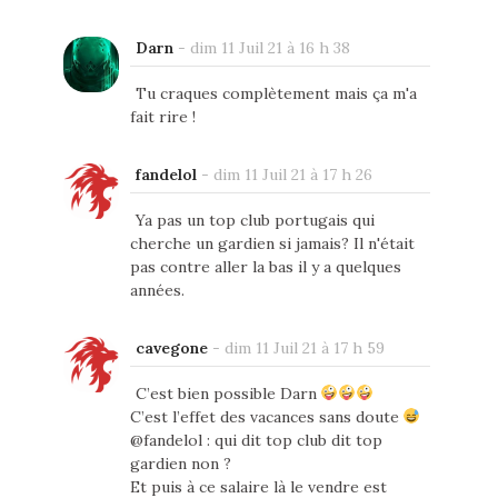
Darn
-
dim 11 Juil 21 à 16 h 38
Tu craques complètement mais ça m'a
fait rire !
fandelol
-
dim 11 Juil 21 à 17 h 26
Ya pas un top club portugais qui
cherche un gardien si jamais? Il n'était
pas contre aller la bas il y a quelques
années.
cavegone
-
dim 11 Juil 21 à 17 h 59
C’est bien possible Darn
C’est l’effet des vacances sans doute
@fandelol : qui dit top club dit top
gardien non ?
Et puis à ce salaire là le vendre est