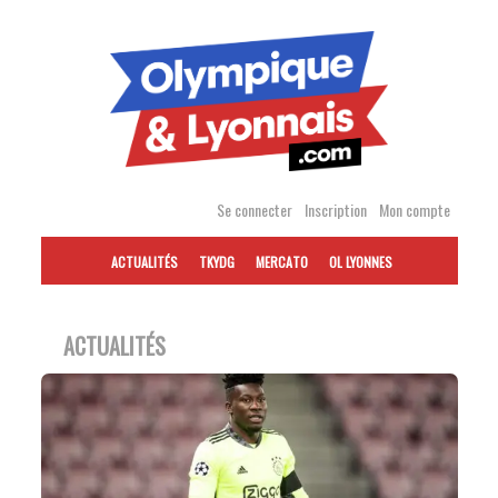
Accéder
au
contenu
Se connecter
Inscription
Mon compte
ACTUALITÉS
TKYDG
MERCATO
OL LYONNES
ACTUALITÉS