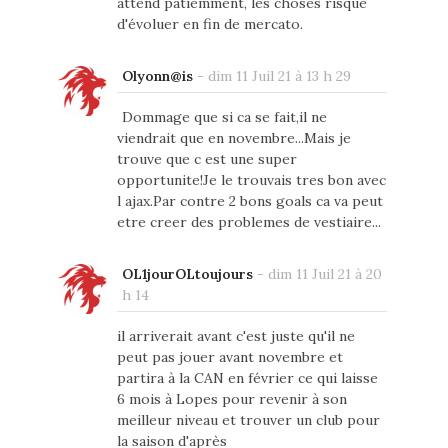
attend patiemment, les choses risque
d'évoluer en fin de mercato.
Olyonn@is
-
dim 11 Juil 21 à 13 h 29
Dommage que si ca se fait,il ne
viendrait que en novembre...Mais je
trouve que c est une super
opportunite!Je le trouvais tres bon avec
l ajax.Par contre 2 bons goals ca va peut
etre creer des problemes de vestiaire...
OL1jourOLtoujours
-
dim 11 Juil 21 à 20
h 14
il arriverait avant c'est juste qu'il ne
peut pas jouer avant novembre et
partira à la CAN en février ce qui laisse
6 mois à Lopes pour revenir à son
meilleur niveau et trouver un club pour
la saison d'après