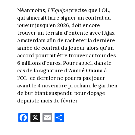
Néanmoins,
L'Equipe
précise que l'OL,
qui aimerait faire signer un contrat au
joueur jusqu'en 2026, doit encore
trouver un terrain d'entente avec l'Ajax
Amsterdam afin de racheter la dernière
année de contrat du joueur alors qu'un
accord pourrait être trouver autour des
6 millions d'euros. Pour rappel, dans le
cas de la signature d'
André Onana
à
l'OL, ce dernier ne pourra pas jouer
avant le 4 novembre prochain, le gardien
de but étant suspendu pour dopage
depuis le mois de février.
Fa
X
E
Pa
ce
m
rt