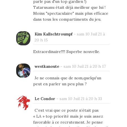
parle pas d'un top gardien !)
Tatarusanu était déjà meilleur que lui !
Moins "spectaculaire" mais plus efficace
dans tous les compartiments du jeu.
Kim Kallschtroumpf
-
sam 10 Juil 21 à
20 h 15
Extraordinaire!!!!! Superbe nouvelle.
westkanoute
-
sam 10 Juil 21 à 20 h 17
Je ne connais que de nom,quelqu'un
peut en parler un peu plus ?
Le Condor
-
sam 10 Juil 21 à 20 h 33
C’est vrai que ce poste n’était pas
« LA » top priorité mais je suis assez
favorable à ce recrutement. Je pense