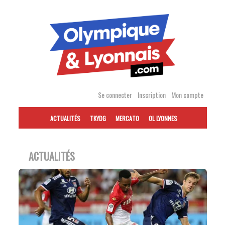
Accéder
au
contenu
Se connecter
Inscription
Mon compte
ACTUALITÉS
TKYDG
MERCATO
OL LYONNES
ACTUALITÉS