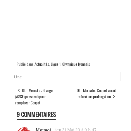
Publié dans
Actualités
,
Ligue 1
,
Olympique lyonnais
Une
OL - Mercato : Grange
OL - Mercato : Coupet aurait
(ASSE) pressenti pour
refusé une prolongation
remplacer Coupet
9 COMMENTAIRES
Moimoi
-
jeu 21 Mai 20 à 9 h 47