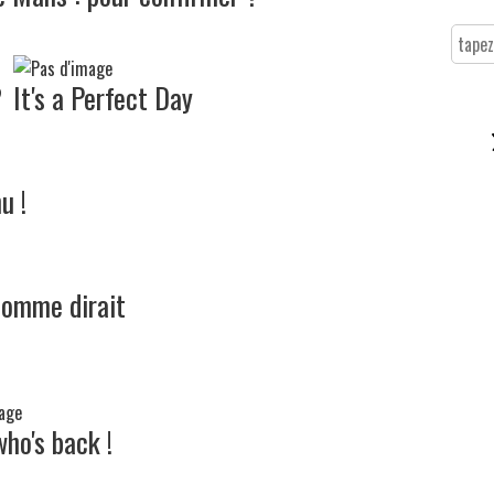
?
It's a Perfect Day
u !
comme dirait
ho's back !