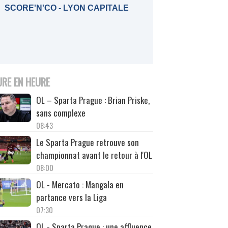
SCORE'N'CO - LYON CAPITALE
URE EN HEURE
OL – Sparta Prague : Brian Priske,
sans complexe
08:43
Le Sparta Prague retrouve son
championnat avant le retour à l'OL
08:00
OL - Mercato : Mangala en
partance vers la Liga
07:30
OL - Sparta Prague : une affluence