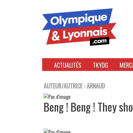
Accéder
au
contenu
ACTUALITÉS
TKYDG
MERC
AUTEUR/AUTRICE :
ARNAUD
Beng ! Beng ! They sh