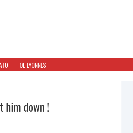
ATO
OL LYONNES
ot him down !