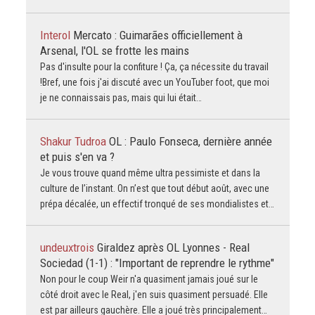
Interol
Mercato : Guimarães officiellement à
Arsenal, l'OL se frotte les mains
Pas d'insulte pour la confiture ! Ça, ça nécessite du travail
!Bref, une fois j'ai discuté avec un YouTuber foot, que moi
je ne connaissais pas, mais qui lui était…
Shakur Tudroa
OL : Paulo Fonseca, dernière année
et puis s'en va ?
Je vous trouve quand même ultra pessimiste et dans la
culture de l’instant. On n’est que tout début août, avec une
prépa décalée, un effectif tronqué de ses mondialistes et…
undeuxtrois
Giraldez après OL Lyonnes - Real
Sociedad (1-1) : "Important de reprendre le rythme"
Non pour le coup Weir n'a quasiment jamais joué sur le
côté droit avec le Real, j'en suis quasiment persuadé. Elle
est par ailleurs gauchère. Elle a joué très principalement…