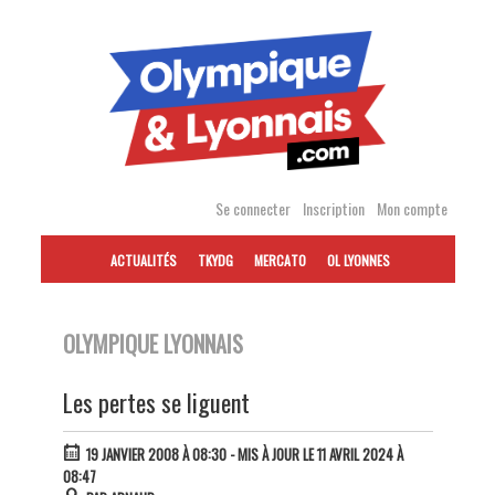
Accéder
au
contenu
Se connecter
Inscription
Mon compte
ACTUALITÉS
TKYDG
MERCATO
OL LYONNES
OLYMPIQUE LYONNAIS
Les pertes se liguent
19 JANVIER 2008 À 08:30
- MIS À JOUR LE 11 AVRIL 2024 À
08:47