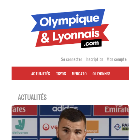
Accéder
au
contenu
Se connecter
Inscription
Mon compte
ACTUALITÉS
TKYDG
MERCATO
OL LYONNES
ACTUALITÉS