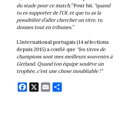
du stade pour ce match.”
Pour lui,
“quand
tu es supporter de l’OL et que tu as la
possibilité d’aller chercher un titre, tu
donnes tout en tribunes.”
L’international portugais (14 sélections
depuis 2015) a confié que
“les titres de
champions sont mes meilleurs souvenirs à
Gerland. Quand ton équipe soulève un
trophée, c’est une chose inoubliable !”
Fa
X
E
Pa
ce
m
rt
bo
ail
ag
ok
er