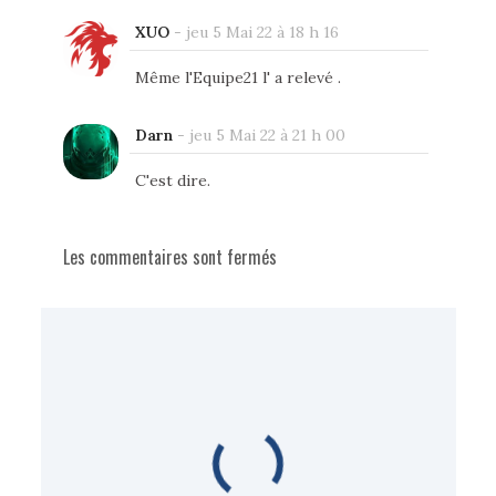
XUO
-
jeu 5 Mai 22 à 18 h 16
Même l'Equipe21 l' a relevé .
Darn
-
jeu 5 Mai 22 à 21 h 00
C'est dire.
Les commentaires sont fermés