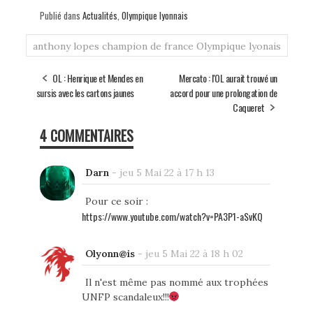
Publié dans
Actualités
,
Olympique lyonnais
anthony lopes
champion de france
Olympique lyonais
OL : Henrique et Mendes en
Mercato : l'OL aurait trouvé un
sursis avec les cartons jaunes
accord pour une prolongation de
Caqueret
4 COMMENTAIRES
Darn
-
jeu 5 Mai 22 à 17 h 13
Pour ce soir :
https://www.youtube.com/watch?v=PA3P1-aSvKQ
Olyonn@is
-
jeu 5 Mai 22 à 18 h 02
Il n'est même pas nommé aux trophées
UNFP scandaleux!!!