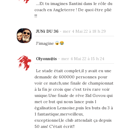
....Et tu imagines Santini dans le rôle du
coach en Angleterre ! De quoi être plié
!!!
JUNi DU 36
-
mer 4 Mai 22 à 18 h 29
J'imagine
Olyonn@is
-
mer 4 Mai 22 à 15 h 24
Le stade était complet,il y avait eu une
demande de 600000 personnes pour
voir ce match,une finale de championnat
à la fin je crois que c'est très rare voir
unique.Une finale de rêve Sid Govou qui
met ce but qui nous lance puis l
égalisation Lensoise,puis les buts du 3 à
1 fantastique,merveilleux,
exceptionnel,le club attendait ça depuis
50 ans! C'était écrit!!