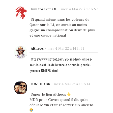
Juni forever OL
-
mer 4 Mai 22 à 17 h 57
Si quand même, sans les voleurs du
Qatar sur la L1, on aurait au moins
gagné un championnat ou deux de plus
et une coupe national
Altheos
-
mer 4 Mai 22 à 14 h 51
https://www.sofoot.com/20-ans-lyon-lens-ce-
soir-la-c-est-la-delivrance-de-tout-le-peuple-
lyonnais-514128.html
JUNi DU 36
-
mer 4 Mai 22 à 15 h 14
Super le lien Altheos
MDR pour Govou quand il dit qu'au
début le vin était réserver aux anciens