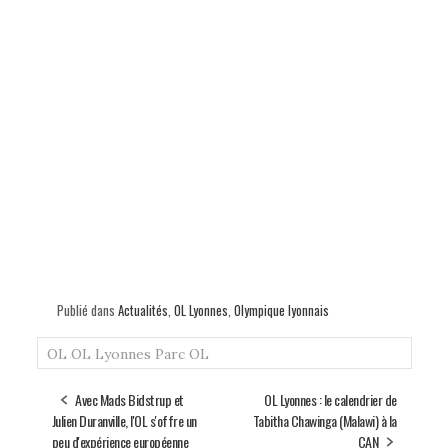
Publié dans
Actualités
,
OL Lyonnes
,
Olympique lyonnais
OL
OL Lyonnes
Parc OL
Avec Mads Bidstrup et
OL Lyonnes : le calendrier de
Julien Duranville, l'OL s'offre un
Tabitha Chawinga (Malawi) à la
peu d'expérience européenne
CAN