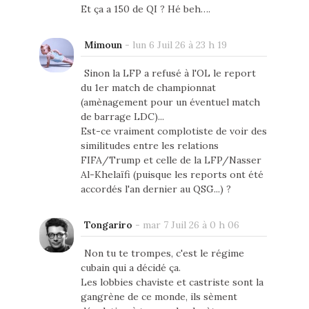
Et ça a 150 de QI ? Hé beh….
Mimoun
-
lun 6 Juil 26 à 23 h 19
Sinon la LFP a refusé à l'OL le report
du 1er match de championnat
(amènagement pour un éventuel match
de barrage LDC)...
Est-ce vraiment complotiste de voir des
similitudes entre les relations
FIFA/Trump et celle de la LFP/Nasser
Al-Khelaïfi (puisque les reports ont été
accordés l'an dernier au QSG...) ?
Tongariro
-
mar 7 Juil 26 à 0 h 06
Non tu te trompes, c'est le régime
cubain qui a décidé ça.
Les lobbies chaviste et castriste sont la
gangrène de ce monde, ils sèment