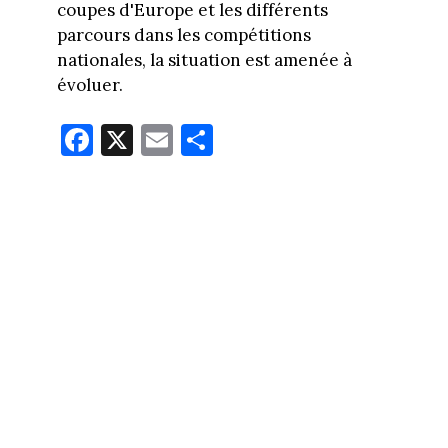
coupes d'Europe et les différents
parcours dans les compétitions
nationales, la situation est amenée à
évoluer.
Fa
X
E
Pa
ce
m
rt
bo
ail
ag
ok
er