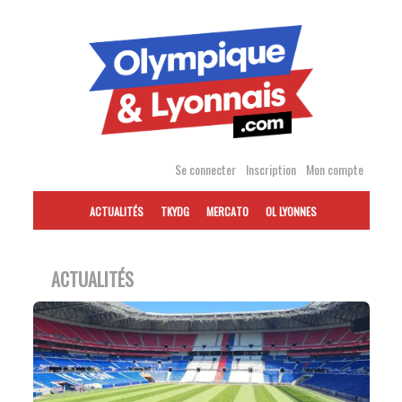
Accéder
au
contenu
Se connecter
Inscription
Mon compte
ACTUALITÉS
TKYDG
MERCATO
OL LYONNES
ACTUALITÉS