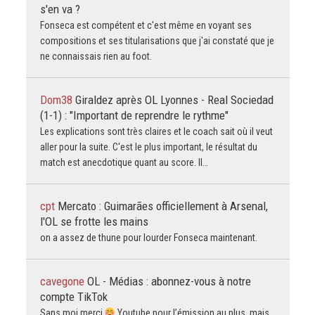
s'en va ?
Fonseca est compétent et c'est même en voyant ses
compositions et ses titularisations que j'ai constaté que je
ne connaissais rien au foot.
Dom38
Giraldez après OL Lyonnes - Real Sociedad
(1-1) : "Important de reprendre le rythme"
Les explications sont très claires et le coach sait où il veut
aller pour la suite. C'est le plus important, le résultat du
match est anecdotique quant au score. Il…
cpt
Mercato : Guimarães officiellement à Arsenal,
l'OL se frotte les mains
on a assez de thune pour lourder Fonseca maintenant.
cavegone
OL - Médias : abonnez-vous à notre
compte TikTok
Sans moi merci
Youtube pour l’émission au plus, mais