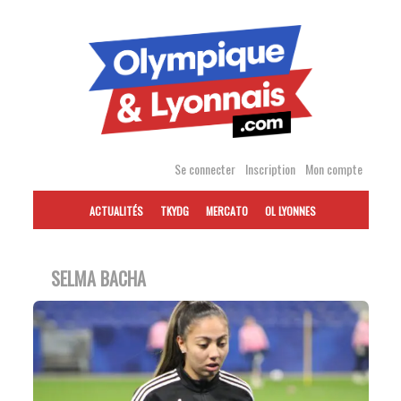
Accéder
au
contenu
Se connecter
Inscription
Mon compte
ACTUALITÉS
TKYDG
MERCATO
OL LYONNES
SELMA BACHA