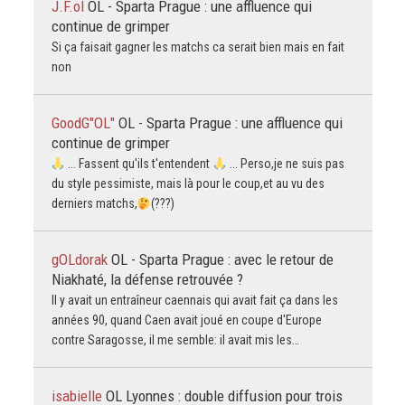
J.F.ol
OL - Sparta Prague : une affluence qui
continue de grimper
Si ça faisait gagner les matchs ca serait bien mais en fait
non
GoodG"OL"
OL - Sparta Prague : une affluence qui
continue de grimper
... Fassent qu'ils t'entendent
... Perso,je ne suis pas
du style pessimiste, mais là pour le coup,et au vu des
derniers matchs,
(???)
gOLdorak
OL - Sparta Prague : avec le retour de
Niakhaté, la défense retrouvée ?
Il y avait un entraîneur caennais qui avait fait ça dans les
années 90, quand Caen avait joué en coupe d'Europe
contre Saragosse, il me semble: il avait mis les…
isabielle
OL Lyonnes : double diffusion pour trois