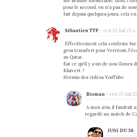
me semble inéluctable, donc l'offi
pour le second, on n'a pas de nouv
fait depuis quelques jours, cela e
Sébastien TTP
-
ven 25 Juil 25 à
Effectivement cela confirme bie
gros transfert pour Veretout, l'é
au Qatar.
Est ce qu'il y a un de nos Gones d
Kluivert ?
Hormis des vidéos YouTube
Bioman
-
ven 25 Juil 2
A mon avis, il faudrait 
regardé un match de Cas
JUNi DU 36