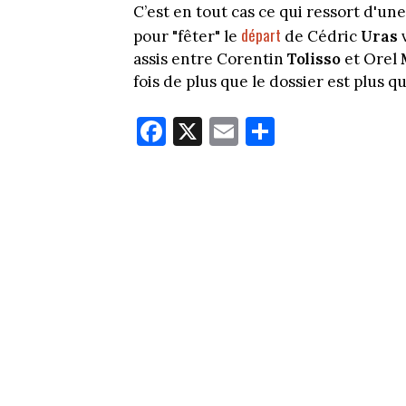
C’est en tout cas ce qui ressort d'un
départ
pour "fêter" le
de Cédric
Uras
v
assis entre Corentin
Tolisso
et Orel
fois de plus que le dossier est plus 
Fa
X
E
Pa
ce
m
rt
bo
ail
ag
ok
er