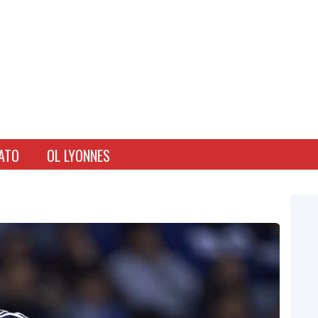
ATO
OL LYONNES