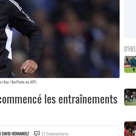
D'HE
ez Rey / NurPhoto via AFP)
 commencé les entraînements
R
DAVID HERNANDEZ
22 Commentaires