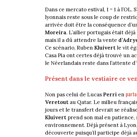
Dans ce mercato estival, 1 = 1 à l’OL. 
lyonnais reste sous le coup de restri
arrivée doit être la conséquence d’u
Moreira
. L’ailier portugais était dé
mais il a dû attendre la vente
d’Adry
Ce scénario, Ruben
Kluivert
le vit é
Casa Pia ont certes déjà trouvé un ac
le Néerlandais reste dans l’attente 
Présent dans le vestiaire ce ve
part
Non pas celui de Lucas
Perri
en
Veretout
au Qatar. Le milieu françai
jours et le transfert devrait se réal
Kluivert
prend son mal en patience, 
environnement. Déjà présent à Lyon,
découverte puisqu’il participe déjà