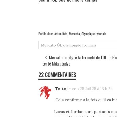
Publié dans
Actualités
,
Mercato
,
Olympique lyonnais
Mercato
ÔL
olympique lyonnais
Mercato : malgré la fermeté de l'OL, le Pa
tenté Mikautadze
22 COMMENTAIRES
Toitoi
-
ven 25 Juil 25 à 13 h 24
Cela confirme à la fois qu'il va b
Lucas et Jordan sont partants mais