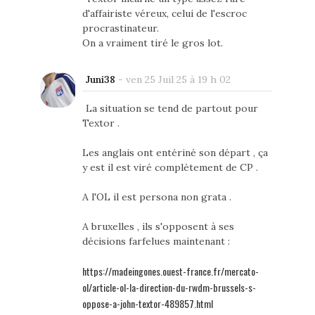
d'affairiste véreux, celui de l'escroc
procrastinateur.
On a vraiment tiré le gros lot.
Juni38
-
ven 25 Juil 25 à 19 h 02
La situation se tend de partout pour
Textor .
Les anglais ont entériné son départ , ça
y est il est viré complètement de CP .
A l'OL il est persona non grata .
A bruxelles , ils s'opposent à ses
décisions farfelues maintenant :
https://madeingones.ouest-france.fr/mercato-
ol/article-ol-la-direction-du-rwdm-brussels-s-
oppose-a-john-textor-489857.html