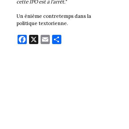
cette IPO est à l’arrêt."
Un énième contretemps dans la
politique textorienne.
Fa
X
E
Pa
ce
m
rt
bo
ail
ag
ok
er