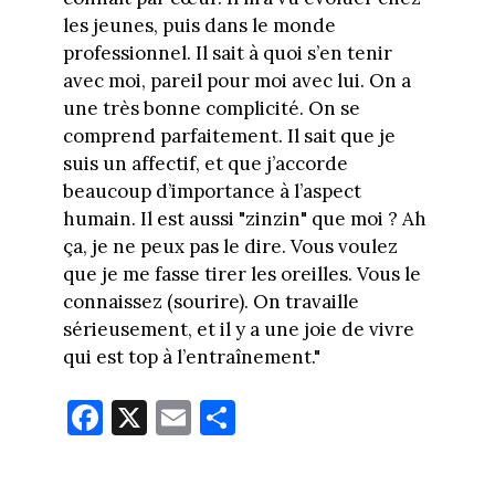
les jeunes, puis dans le monde
professionnel. Il sait à quoi s’en tenir
avec moi, pareil pour moi avec lui. On a
une très bonne complicité. On se
comprend parfaitement. Il sait que je
suis un affectif, et que j’accorde
beaucoup d’importance à l’aspect
humain. Il est aussi "zinzin" que moi ? Ah
ça, je ne peux pas le dire. Vous voulez
que je me fasse tirer les oreilles. Vous le
connaissez (sourire). On travaille
sérieusement, et il y a une joie de vivre
qui est top à l’entraînement."
Fa
X
E
Pa
ce
m
rt
bo
ail
ag