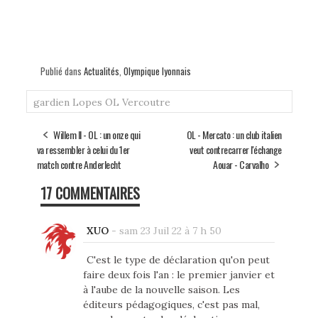
Publié dans
Actualités
,
Olympique lyonnais
gardien
Lopes
OL
Vercoutre
Willem II - OL : un onze qui
OL - Mercato : un club italien
va ressembler à celui du 1er
veut contrecarrer l'échange
match contre Anderlecht
Aouar - Carvalho
17 COMMENTAIRES
XUO
-
sam 23 Juil 22 à 7 h 50
C'est le type de déclaration qu'on peut
faire deux fois l'an : le premier janvier et
à l'aube de la nouvelle saison. Les
éditeurs pédagogiques, c'est pas mal,