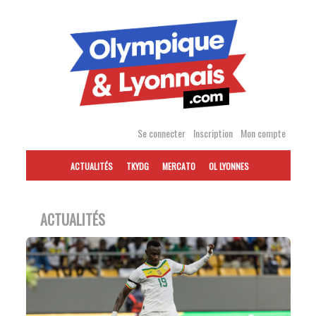
Accéder
au
contenu
Se connecter
Inscription
Mon compte
ACTUALITÉS
TKYDG
MERCATO
OL LYONNES
ACTUALITÉS