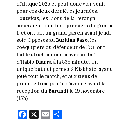
d’Afrique 2025 et peut donc voir venir
pour ces deux dernières journées.
Toutefois, les Lions de la Teranga
aimeraient bien finir premiers du groupe
L et ont fait un grand pas en avant jeudi
soir. Opposés au
Burkina Faso
, les
coéquipiers du défenseur de l’OL ont
fait le strict minimum avec un but
d’Habib
Diarra
à la 83e minute. Un
unique but qui permet à Niakhaté, ayant
joué tout le match, et aux siens de
prendre trois points d’avance avant la
réception du
Burundi
le 19 novembre
(15h).
Fa
X
E
Pa
ce
m
rt