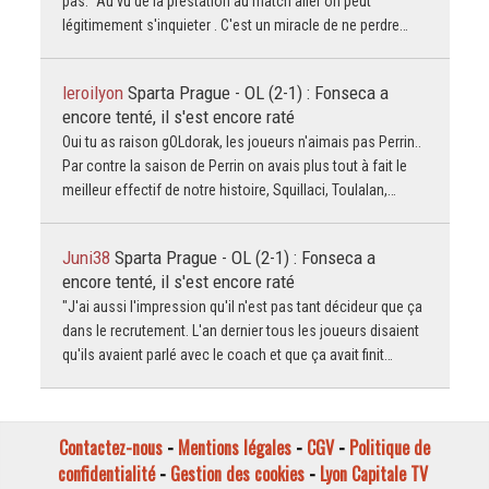
pas." Au vu de la prestation au match aller on peut
légitimement s'inquieter . C'est un miracle de ne perdre…
leroilyon
Sparta Prague - OL (2-1) : Fonseca a
encore tenté, il s'est encore raté
Oui tu as raison gOLdorak, les joueurs n'aimais pas Perrin..
Par contre la saison de Perrin on avais plus tout à fait le
meilleur effectif de notre histoire, Squillaci, Toulalan,…
Juni38
Sparta Prague - OL (2-1) : Fonseca a
encore tenté, il s'est encore raté
"J'ai aussi l'impression qu'il n'est pas tant décideur que ça
dans le recrutement. L'an dernier tous les joueurs disaient
qu'ils avaient parlé avec le coach et que ça avait finit…
Contactez-nous
-
Mentions légales
-
CGV
-
Politique de
confidentialité
-
Gestion des cookies
-
Lyon Capitale TV