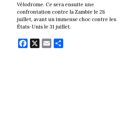
Vélodrome. Ce sera ensuite une
confrontation contre la Zambie le 28
juillet, avant un immense choc contre les
États-Unis le 31 juillet.
Fa
X
E
Pa
ce
m
rt
bo
ail
ag
ok
er