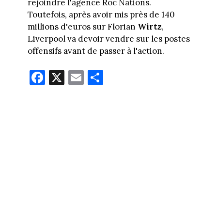
rejoindre l'agence Roc Nations.
Toutefois, après avoir mis près de 140
millions d'euros sur Florian
Wirtz
,
Liverpool va devoir vendre sur les postes
offensifs avant de passer à l'action.
Fa
X
E
Pa
ce
m
rt
bo
ail
ag
ok
er