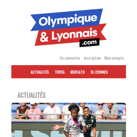
Accéder
au
contenu
Se connecter
Inscription
Mon compte
ACTUALITÉS
TKYDG
MERCATO
OL LYONNES
ACTUALITÉS