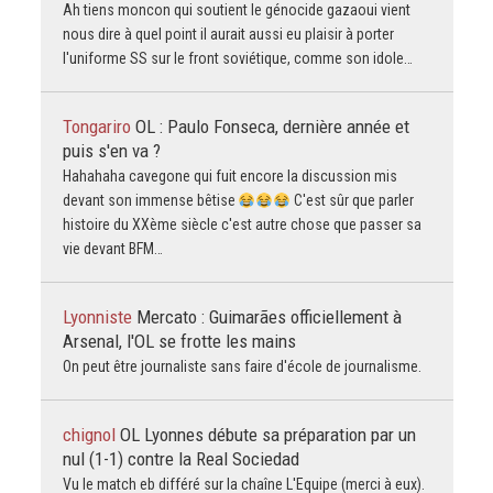
Ah tiens moncon qui soutient le génocide gazaoui vient
nous dire à quel point il aurait aussi eu plaisir à porter
l'uniforme SS sur le front soviétique, comme son idole…
Tongariro
OL : Paulo Fonseca, dernière année et
puis s'en va ?
Hahahaha cavegone qui fuit encore la discussion mis
devant son immense bêtise
C'est sûr que parler
histoire du XXème siècle c'est autre chose que passer sa
vie devant BFM…
Lyonniste
Mercato : Guimarães officiellement à
Arsenal, l'OL se frotte les mains
On peut être journaliste sans faire d'école de journalisme.
chignol
OL Lyonnes débute sa préparation par un
nul (1-1) contre la Real Sociedad
Vu le match eb différé sur la chaîne L'Equipe (merci à eux).