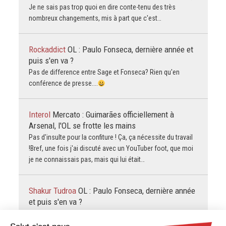
Je ne sais pas trop quoi en dire conte-tenu des très
nombreux changements, mis à part que c'est…
Rockaddict
OL : Paulo Fonseca, dernière année et
puis s'en va ?
Pas de difference entre Sage et Fonseca? Rien qu'en
conférence de presse....
Interol
Mercato : Guimarães officiellement à
Arsenal, l'OL se frotte les mains
Pas d'insulte pour la confiture ! Ça, ça nécessite du travail
!Bref, une fois j'ai discuté avec un YouTuber foot, que moi
je ne connaissais pas, mais qui lui était…
Shakur Tudroa
OL : Paulo Fonseca, dernière année
et puis s'en va ?
Je vous trouve quand même ultra pessimiste et dans la
culture de l’instant. On n’est que tout début août, avec une