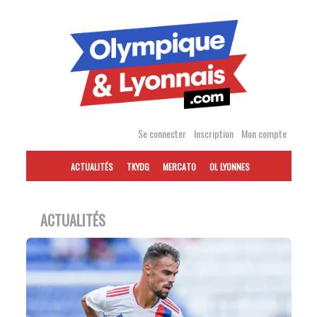
Accéder
au
contenu
Se connecter
Inscription
Mon compte
ACTUALITÉS
TKYDG
MERCATO
OL LYONNES
ACTUALITÉS