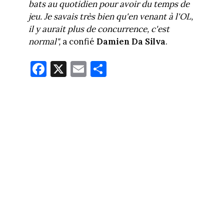
bats au quotidien pour avoir du temps de
jeu. Je savais très bien qu'en venant à l'OL,
il y aurait plus de concur­rence, c'est
normal",
a confié
Damien Da Silva
.
Fa
X
E
Pa
ce
m
rt
bo
ail
ag
ok
er