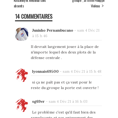
Koscielny et Medioub sont
groupe", affirme Philippe
absents
Violeau
14 COMMENTAIRES
Juninho Pernambucano
-
sam 4 Déc 21
à 15 h 46
Il devrait largement jouer à la place de
n'importe lequel des deux plots de la
défense centrale .
lyonnais69500
-
sam 4 Déc 21 à 15 h 48
si ça ne paît pas et ça vaut pour le
reste du groupe la porte est ouverte !
sg69er
-
sam 4 Déc 21 à 16 h 03
Le problème c'est qu'il faut bien des
remplaçants et pas uniquement des