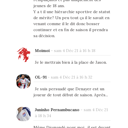
jeunes de 18 ans.
Y a t il une hiérarchie sportive de statut
de mérite? Un peu tout ça il le savait en
venant comme il le dit donc bosser
continuer et en fin de saison il prendra
sa décision.
Moimoi
-
sam 4 Déc 21 à 16 h 18
Je le mettrais bien à la place de Jason.
OL-91
-
sam 4 Déc 21 à 16 h 32
Je suis persuadé que Denayer est un
joueur de tout début de saison. Après...
Juninho Pernambucano
-
sam 4 Déc 21
à 18 h 34
Même Diomandé pour moi , il est devant