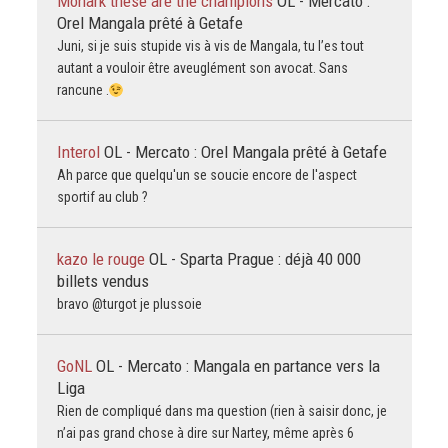
Monark these are the champions
OL - Mercato :
Orel Mangala prêté à Getafe
Juni, si je suis stupide vis à vis de Mangala, tu l’es tout
autant a vouloir être aveuglément son avocat. Sans
rancune .
Interol
OL - Mercato : Orel Mangala prêté à Getafe
Ah parce que quelqu'un se soucie encore de l'aspect
sportif au club ?
kazo le rouge
OL - Sparta Prague : déjà 40 000
billets vendus
bravo @turgot je plussoie
GoNL
OL - Mercato : Mangala en partance vers la
Liga
Rien de compliqué dans ma question (rien à saisir donc, je
n’ai pas grand chose à dire sur Nartey, même après 6