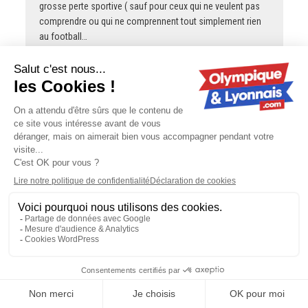
grosse perte sportive ( sauf pour ceux qui ne veulent pas
comprendre ou qui ne comprennent tout simplement rien
au football…
Tigone
OL - Mercato : Orel Mangala prêté à Getafe
Ce jeune coréen devrait savoir qu'avec Fonseca si tu n'es
pas arrière latéral de formation et bah ça veut dire que tu
n’es pas prêt, donc tu joues pas!!
PAT11grib
L'OL déstabilisé par l'OM dans la
presse britannique ?
Et dire qu'il y a des innocents qui pensent que t'es là pour
parler football
PAT11grib
L'OL déstabilisé par l'OM dans la
presse britannique ?
Ça c'est très foot et très réducteur. Je n'aime pas vraiment
Marseille mais je connais pleins de marseillais qui sont