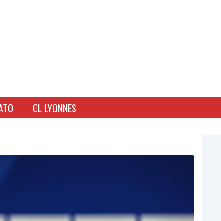
ATO
OL LYONNES