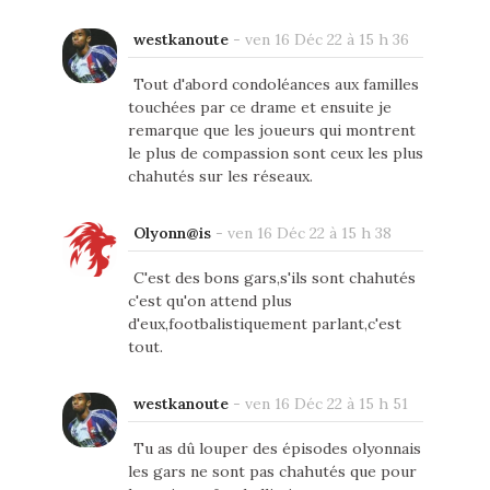
westkanoute
-
ven 16 Déc 22 à 15 h 36
Tout d'abord condoléances aux familles
touchées par ce drame et ensuite je
remarque que les joueurs qui montrent
le plus de compassion sont ceux les plus
chahutés sur les réseaux.
Olyonn@is
-
ven 16 Déc 22 à 15 h 38
C'est des bons gars,s'ils sont chahutés
c'est qu'on attend plus
d'eux,footbalistiquement parlant,c'est
tout.
westkanoute
-
ven 16 Déc 22 à 15 h 51
Tu as dû louper des épisodes olyonnais
les gars ne sont pas chahutés que pour