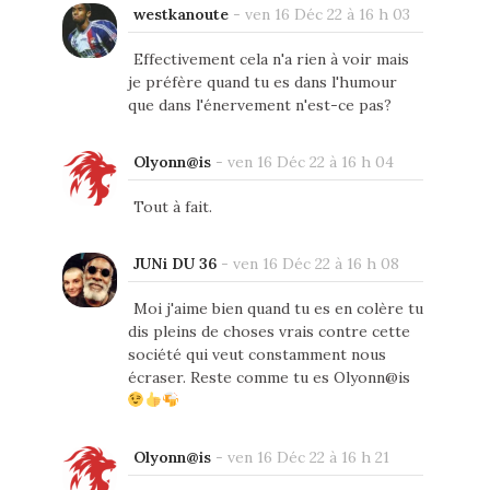
westkanoute
-
ven 16 Déc 22 à 16 h 03
Effectivement cela n'a rien à voir mais
je préfère quand tu es dans l'humour
que dans l'énervement n'est-ce pas?
Olyonn@is
-
ven 16 Déc 22 à 16 h 04
Tout à fait.
JUNi DU 36
-
ven 16 Déc 22 à 16 h 08
Moi j'aime bien quand tu es en colère tu
dis pleins de choses vrais contre cette
société qui veut constamment nous
écraser. Reste comme tu es Olyonn@is
Olyonn@is
-
ven 16 Déc 22 à 16 h 21