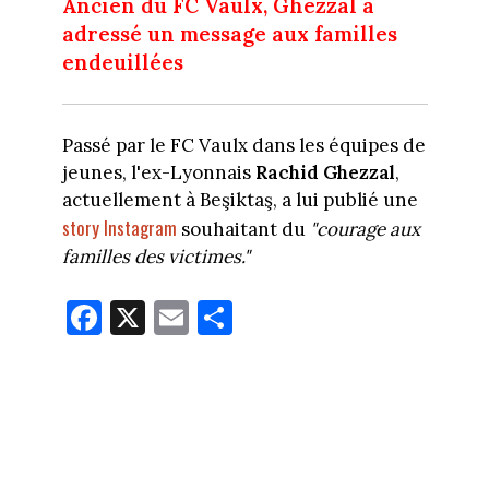
Ancien du FC Vaulx,
Ghezzal
a
adressé un message aux familles
endeuillées
Passé par le FC Vaulx dans les équipes de
jeunes, l'ex-Lyonnais
Rachid Ghezzal
,
actuellement à Beşiktaş, a lui publié une
story Instagram
souhaitant du
"courage aux
familles des victimes."
Fa
X
E
Pa
ce
m
rt
bo
ail
ag
ok
er