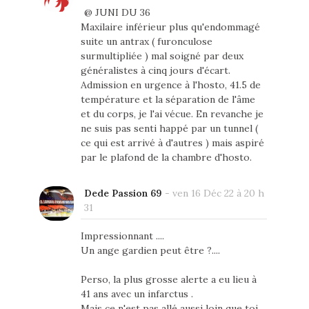
@ JUNI DU 36
Maxilaire inférieur plus qu'endommagé
suite un antrax ( furonculose
surmultipliée ) mal soigné par deux
généralistes à cinq jours d'écart.
Admission en urgence à l'hosto, 41.5 de
température et la séparation de l'âme
et du corps, je l'ai vécue. En revanche je
ne suis pas senti happé par un tunnel (
ce qui est arrivé à d'autres ) mais aspiré
par le plafond de la chambre d'hosto.
Dede Passion 69
-
ven 16 Déc 22 à 20 h
31
Impressionnant ....
Un ange gardien peut être ?....
Perso, la plus grosse alerte a eu lieu à
41 ans avec un infarctus .
Mais ce n'est pas allé aussi loin que toi ,