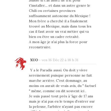
Suisse si t'as assez de fric pour
t'installer.... et dans un autre genre le
Chili ou certaines provinces
suffisamment autonome du Mexique !
Mon frère a cherché il a finalement
trouvé au Mexique, mais dans tous les
cas il faut avoir un vrai métier qui va
bien ou être un cadre retraité.
A mon âge je n'ai plus la force pour
reconstruire.
XUO
-
ven 16 Déc 22 à 18 h 31
Y a le Paradis aussi. On doit y vivre
sereinement puisque personne ne fait
marche arrière. C'est dommage, au
moins on aurait de vrais avis, du " factuel
" même, comme on dit souvent ici .
Je suis passé tout près à 'âge de 17 ans
mais je n'ai pas eu le temps d'entrer sur
la pelouse, l'arbitre n'ayant pas encore