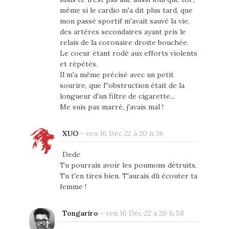
même si le cardio m'a dit plus tard, que
mon passé sportif m'avait sauvé la vie,
des artères secondaires ayant pris le
relais de la coronaire droite bouchée.
Le coeur étant rodé aux efforts violents
et répétés.
Il m'a même précisé avec un petit
sourire, que l''obstruction était de la
longueur d'un filtre de cigarette...
Me suis pas marré, j'avais mal !
XUO
-
ven 16 Déc 22 à 20 h 36
Dede
Tu pourrais avoir les poumons détruits.
Tu t'en tires bien. T'aurais dû écouter ta
femme !
Tongariro
-
ven 16 Déc 22 à 20 h 58