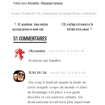
Publié dans
Actualités
,
Olympique lyonnais
Aoaur
Dembélé
OL
olympique lyonnais
Reine-Adélaïde
OL académie : deux matchs
L'OL a infligé à Arsenal sa 2e
au programme ce week-end
défaite de la saison
51 COMMENTAIRES
Olyonn@is
-
ven 16 Déc 22 à 14 h 40
Soutient aux familles.
JUNi DU 36
-
ven 16 Déc 22 à 14 h 46
Du coup il faudrait annulé la finale de
cette stupide coupe du monde et faire
un hommage à la place à ses gens
décédés et ces pauvres enfants. Un
deuil national serait bien plus important