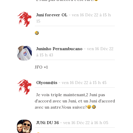
Juni forever OL
-
ven 16 Déc 22 à 15 h
15
Juninho Pernambucano
-
ven 16 Déc 22
à 15 h 43
JFO +1
Olyonn@is
-
ven 16 Déc 22 à 15 h 45
Je vois triple maintenant,2 Juni pas
d'accord avec un Juni, et un Juni d'accord
avec un autre.Vous suivez?
JUNi DU 36
-
ven 16 Déc 22 à 16 h 05