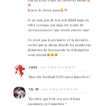
Garcia a été traité de clown ici même.
Boszo le clown aussi
Je ne suis pas de ton avis Rdd4 mais en
effet certains ont déjà été traité de
clown,ici,encore une vérité encore une!
Ce n'est pas la première et la dernière
verité que je dirais désolé les nombreux
donneurs de leçon,seule la rédemption
vous attend.
rdd4
-
mer 4 Sep 24 à 19 h 33
May the football GOD saves @perfect !
OL-91
-
mer 4 Sep 24 à 18 h 09
En effet, qui l'eût cru avec 8 buts
encaissés en 3 matches ?