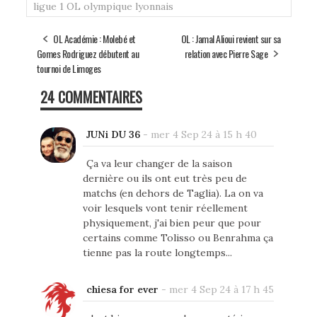
ligue 1
OL
olympique lyonnais
OL Académie : Molebé et
OL : Jamal Alioui revient sur sa
Gomes Rodriguez débutent au
relation avec Pierre Sage
tournoi de Limoges
24 COMMENTAIRES
JUNi DU 36
-
mer 4 Sep 24 à 15 h 40
Ça va leur changer de la saison
dernière ou ils ont eut très peu de
matchs (en dehors de Taglia). La on va
voir lesquels vont tenir réellement
physiquement, j'ai bien peur que pour
certains comme Tolisso ou Benrahma ça
tienne pas la route longtemps...
chiesa for ever
-
mer 4 Sep 24 à 17 h 45