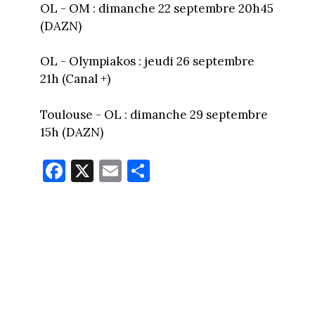
OL - OM : dimanche 22 septembre 20h45
(DAZN)
OL - Olympiakos : jeudi 26 septembre
21h (Canal +)
Toulouse - OL : dimanche 29 septembre
15h (DAZN)
Fa
X
E
Pa
ce
m
rt
bo
ail
ag
ok
er