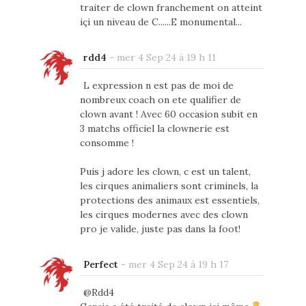
traiter de clown franchement on atteint
içi un niveau de C......E monumental...
rdd4
-
mer 4 Sep 24 à 19 h 11
L expression n est pas de moi de
nombreux coach on ete qualifier de
clown avant ! Avec 60 occasion subit en
3 matchs officiel la clownerie est
consomme !
Puis j adore les clown, c est un talent,
les cirques animaliers sont criminels, la
protections des animaux est essentiels,
les cirques modernes avec des clown
pro je valide, juste pas dans la foot!
Perfect
-
mer 4 Sep 24 à 19 h 17
@Rdd4