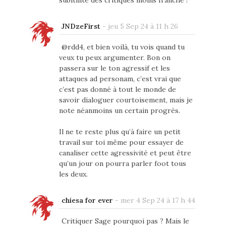
subitilite des critiques moins franche !
JNDzeFirst
-
jeu 5 Sep 24 à 11 h 26
@rdd4, et bien voilà, tu vois quand tu
veux tu peux argumenter. Bon on
passera sur le ton agressif et les
attaques ad personam, c’est vrai que
c’est pas donné à tout le monde de
savoir dialoguer courtoisement, mais je
note néanmoins un certain progrès.
Il ne te reste plus qu’à faire un petit
travail sur toi même pour essayer de
canaliser cette agressivité et peut être
qu’un jour on pourra parler foot tous
les deux.
chiesa for ever
-
mer 4 Sep 24 à 17 h 44
Critiquer Sage pourquoi pas ? Mais le