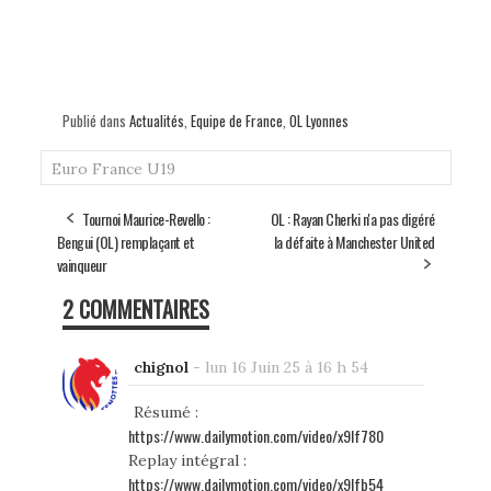
Publié dans
Actualités
,
Equipe de France
,
OL Lyonnes
Euro
France U19
Tournoi Maurice-Revello :
OL : Rayan Cherki n'a pas digéré
Bengui (OL) remplaçant et
la défaite à Manchester United
vainqueur
2 COMMENTAIRES
chignol
-
lun 16 Juin 25 à 16 h 54
Résumé :
https://www.dailymotion.com/video/x9lf780
Replay intégral :
https://www.dailymotion.com/video/x9lfb54