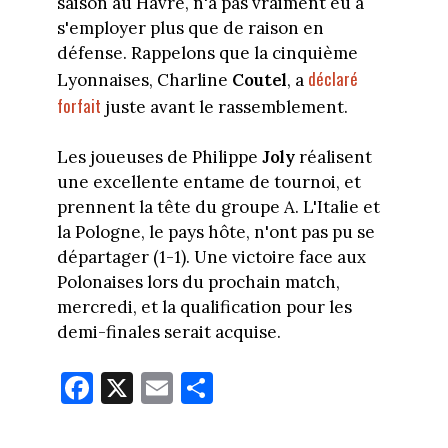
saison au Havre, n'a pas vraiment eu à
s'employer plus que de raison en
défense. Rappelons que la cinquième
déclaré
Lyonnaises, Charline
Coutel
, a
forfait
juste avant le rassemblement.
Les joueuses de Philippe
Joly
réalisent
une excellente entame de tournoi, et
prennent la tête du groupe A. L'Italie et
la Pologne, le pays hôte, n'ont pas pu se
départager (1-1). Une victoire face aux
Polonaises lors du prochain match,
mercredi, et la qualification pour les
demi-finales serait acquise.
Fa
X
E
Pa
ce
m
rt