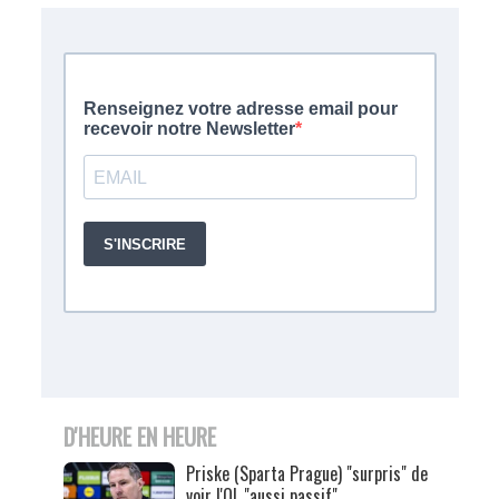
D'HEURE EN HEURE
Priske (Sparta Prague) "surpris" de
voir l'OL "aussi passif"