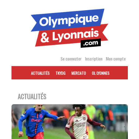
Accéder
au
contenu
Se connecter
Inscription
Mon compte
ACTUALITÉS
TKYDG
MERCATO
OL LYONNES
ACTUALITÉS