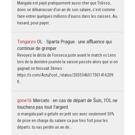
Mangala est payé pratiquement aussi cher que Tolisso,
donc se débarrasser d'un an de son salaire, c'est comme
faire entrer quelques millions d'euros dans les caisses. Au
hasard, pour payer…
Tongariro
OL - Sparta Prague : une affluence qui
continue de grimper
Revoyez la décla de Fonseca juste avant le match vs Lens
lors de la dernière journée la saison passée alors que si on
gagnait on finissait 3èmes :
https://x.com/ActuFoot_/status/2055346517301416209
Il…
gone16
Mercato : en cas de départ de Šulc, l'OL ne
touchera pas tout l'argent
si mangala part a getafe en prêt sec avec seulement 50%
de prise en charge du salaire ca pue tres fort pour les
départs. tu vas perdre un an de…