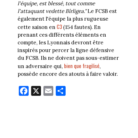
l'équipe, est blessé, tout comme
l'attaquant vedette Bîrligea."
Le FCSB est
également l'équipe la plus rugueuse
C3
cette saison en
(154 fautes). En
prenant ces différents éléments en
compte, les Lyonnais devront être
inspirés pour percer la ligne défensive
du FCSB. Ils ne doivent pas sous-estimer
bien que fragilisé
un adversaire qui,
,
possède encore des atouts à faire valoir.
Fa
X
E
Pa
ce
m
rt
bo
ail
ag
ok
er