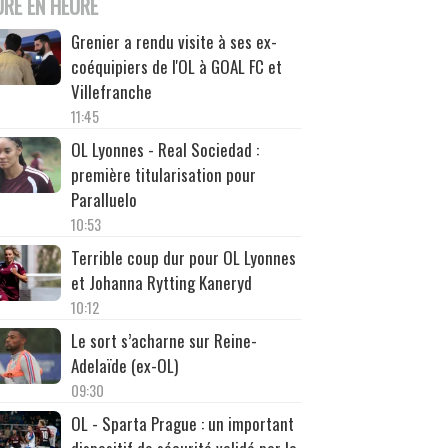
URE EN HEURE
Grenier a rendu visite à ses ex-
coéquipiers de l'OL à GOAL FC et
Villefranche
11:45
OL Lyonnes - Real Sociedad :
première titularisation pour
Paralluelo
10:53
Terrible coup dur pour OL Lyonnes
et Johanna Rytting Kaneryd
10:12
Le sort s’acharne sur Reine-
Adelaïde (ex-OL)
09:30
OL - Sparta Prague : un important