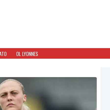
ATO
OL LYONNES