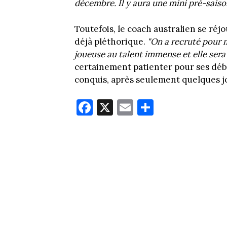
décembre. Il y aura une mini pré-saison
Toutefois, le coach australien se réjo
déjà pléthorique.
"On a recruté pour m
joueuse au talent immense et elle sera 
certainement patienter pour ses débu
conquis, après seulement quelques j
Fa
X
E
Pa
ce
m
rt
bo
ail
ag
ok
er