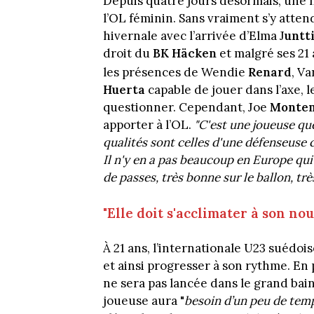
Depuis quatre jours désormais, une n
l’OL féminin. Sans vraiment s’y atten
hivernale avec l’arrivée d’Elma J
untt
droit du
BK Häcken
et malgré ses 21 
les présences de Wendie
Renard
, V
Huerta
capable de jouer dans l’axe, 
questionner. Cependant, Joe
Monte
apporter à l’OL.
"C'est une joueuse qu
qualités sont celles d'une défenseuse 
Il n'y en a pas beaucoup en Europe qui
de passes, très bonne sur le ballon, trè
"Elle doit s'acclimater à son n
À 21 ans, l’internationale U23 suédoi
et ainsi progresser à son rythme. En
ne sera pas lancée dans le grand bain
joueuse aura "
besoin d’un peu de te