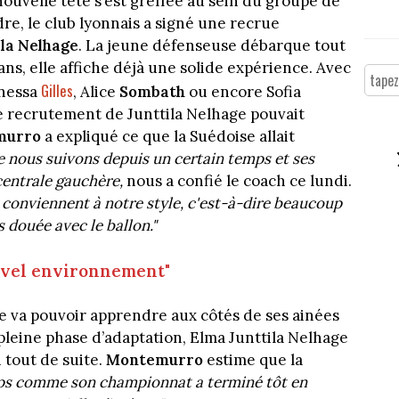
ouvelle tête s’est greffée au sein du groupe de
dre, le club lyonnais a signé une recrue
ila Nelhage
. La jeune défenseuse débarque tout
ans, elle affiche déjà une solide expérience. Avec
Gilles
anessa
, Alice
Sombath
ou encore Sofia
le recrutement de Junttila Nelhage pouvait
murro
a expliqué ce que la Suédoise allait
e nous suivons depuis un certain temps et ses
centrale gauchère,
nous a confié le coach ce lundi.
 conviennent à notre style, c'est-à-dire beaucoup
s douée avec le ballon."
ouvel environnement"
se va pouvoir apprendre aux côtés de ses ainées
 pleine phase d’adaptation, Elma Junttila Nelhage
 tout de suite.
Montemurro
estime que la
mps comme son championnat a terminé tôt en