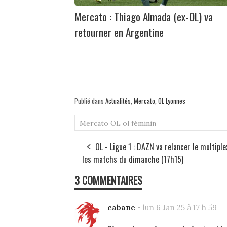
Mercato : Thiago Almada (ex-OL) va
retourner en Argentine
Publié dans
Actualités
,
Mercato
,
OL Lyonnes
Mercato
OL
ol féminin
OL - Ligue 1 : DAZN va relancer le multiple
les matchs du dimanche (17h15)
3 COMMENTAIRES
cabane
-
lun 6 Jan 25 à 17 h 59