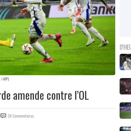
D'HE
 / AFP)
urde amende contre l’OL
38 Commentaires