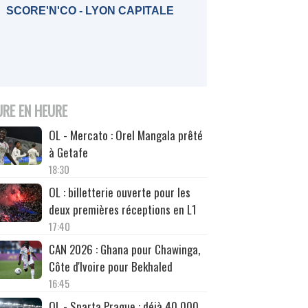
SCORE'N'CO - LYON CAPITALE
URE EN HEURE
OL - Mercato : Orel Mangala prêté
à Getafe
18:30
OL : billetterie ouverte pour les
deux premières réceptions en L1
17:40
CAN 2026 : Ghana pour Chawinga,
Côte d'Ivoire pour Bekhaled
16:45
OL - Sparta Prague : déjà 40 000