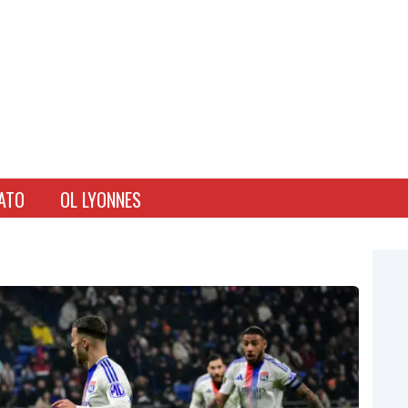
ATO
OL LYONNES