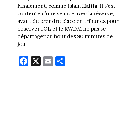
Finalement, comme Islam
Halifa
, il s’est
contenté d’une séance avec la réserve,
avant de prendre place en tribunes pour
observer l’OL et le RWDM ne pas se
départager au bout des 90 minutes de
jeu.
Fa
X
E
Pa
ce
m
rt
bo
ail
ag
ok
er