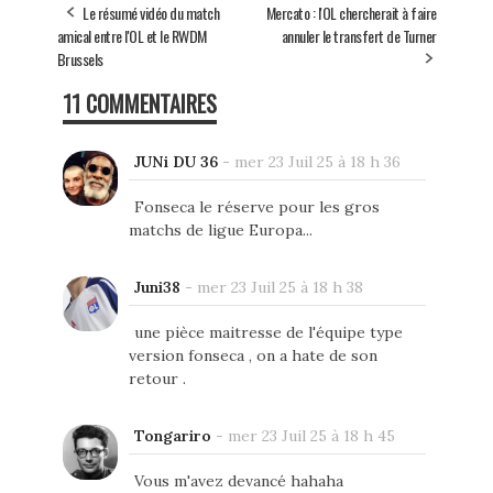
Le résumé vidéo du match
Mercato : l'OL chercherait à faire
amical entre l'OL et le RWDM
annuler le transfert de Turner
Brussels
11 COMMENTAIRES
JUNi DU 36
-
mer 23 Juil 25 à 18 h 36
Fonseca le réserve pour les gros
matchs de ligue Europa...
Juni38
-
mer 23 Juil 25 à 18 h 38
une pièce maitresse de l'équipe type
version fonseca , on a hate de son
retour .
Tongariro
-
mer 23 Juil 25 à 18 h 45
Vous m'avez devancé hahaha