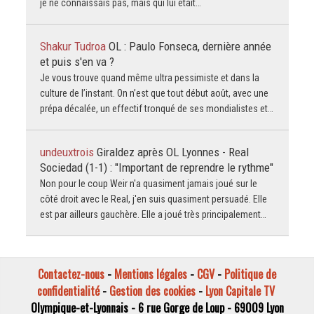
je ne connaissais pas, mais qui lui était…
Shakur Tudroa
OL : Paulo Fonseca, dernière année
et puis s'en va ?
Je vous trouve quand même ultra pessimiste et dans la
culture de l’instant. On n’est que tout début août, avec une
prépa décalée, un effectif tronqué de ses mondialistes et…
undeuxtrois
Giraldez après OL Lyonnes - Real
Sociedad (1-1) : "Important de reprendre le rythme"
Non pour le coup Weir n'a quasiment jamais joué sur le
côté droit avec le Real, j'en suis quasiment persuadé. Elle
est par ailleurs gauchère. Elle a joué très principalement…
Contactez-nous
-
Mentions légales
-
CGV
-
Politique de
confidentialité
-
Gestion des cookies
-
Lyon Capitale TV
Olympique-et-Lyonnais - 6 rue Gorge de Loup - 69009 Lyon