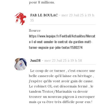
pour 8 millions.
FAB LE BOULAC
-
mer 23 Juil 25 à 19 h
35
Source
https://www.lequipe.fr/Football/Actualites/Mercat
o-l-ol-veut-annuler-le-contrat-du-gardien-matt-
turner-negocie-par-john-textor/1580274
Juni38
-
mer 23 Juil 25 à 19 h 58
Le coup de ce turner , c'est encore une
belle casserole qu'il laisse en héritage ,
j'espère qu'ils vont avoir gain de cause.
Le robinet OL est désormais fermé , le
tandem Textor/Marinakis va devoir
trouver un nouveau pigeon à escroquer
mais ça va être très difficile pour eux !