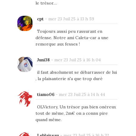
le trésor…
cpt
-
mer 23 Juil 25 à 13 h 59
Toujours aussi peu rassurant en
défense. Notre ami Caleta-car a une
remorque aux fesses !
Juni38
-
mer 23 Juil 25 à 16 h 04
il faut absolument se débarrasser de lui
, la plaisanterie n'a que trop duré
tiamo06
-
mer 23 Juil 25 à 14 h 44
OLVictory, Un trésor pas bien onéreux
tout de même, 2m€ on a connu pire
quand même.
Leblaireau
-
mer 23 Juil 25 à 16 h 32