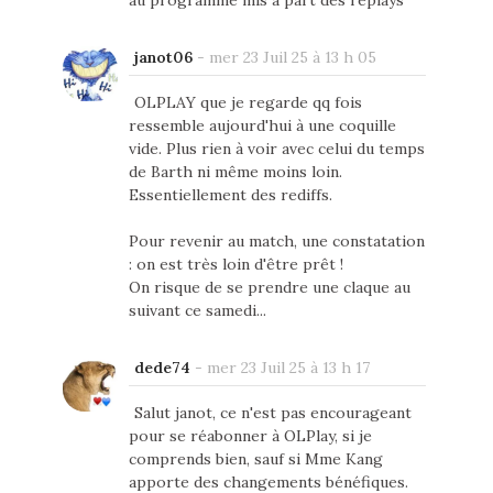
au programme mis à part des replays
janot06
-
mer 23 Juil 25 à 13 h 05
OLPLAY que je regarde qq fois
ressemble aujourd'hui à une coquille
vide. Plus rien à voir avec celui du temps
de Barth ni même moins loin.
Essentiellement des rediffs.
Pour revenir au match, une constatation
: on est très loin d'être prêt !
On risque de se prendre une claque au
suivant ce samedi...
dede74
-
mer 23 Juil 25 à 13 h 17
Salut janot, ce n'est pas encourageant
pour se réabonner à OLPlay, si je
comprends bien, sauf si Mme Kang
apporte des changements bénéfiques.