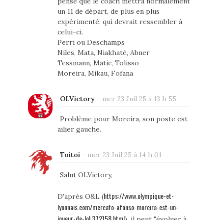
pense que le coach mettra normalement
un 11 de départ, de plus en plus
expérimenté, qui devrait ressembler à
celui-ci.
Perri ou Deschamps
Niles, Mata, Niakhaté, Abner
Tessmann, Matic, Tolisso
Moreira, Mikau, Fofana
OLVictory
-
mer 23 Juil 25 à 13 h 55
Problème pour Moreira, son poste est
ailier gauche.
Toitoi
-
mer 23 Juil 25 à 14 h 01
Salut OLVictory,
https://www.olympique-et-
D'après O&L (
lyonnais.com/mercato-afonso-moreira-est-un-
joueur-de-lol,372158.html
), il peut "évoluer à