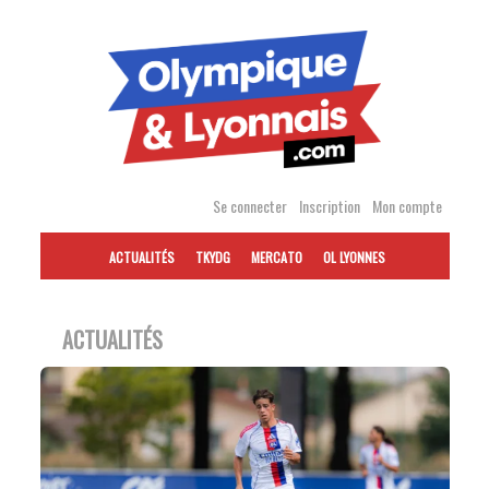
Accéder
au
contenu
Se connecter
Inscription
Mon compte
ACTUALITÉS
TKYDG
MERCATO
OL LYONNES
ACTUALITÉS