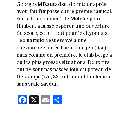
Georges
Mikautadze
, de retour après
avoir fait l’impasse sur le premier amical.
Si un débordement de
Molebe
pour
Himbert a laissé espérer une ouverture
du score, ce fut tout pour les Lyonnais.
Téo
Barisic
s’est essayé à une
chevauchée après l’heure de jeu (65e)
mais comme en première, le club belge a
eu les plus grosses situations. Deux tirs
qui ne sont pas passés loin du poteau de
Descamps (77e, 82e) et un nul finalement
sans vraie saveur.
Fa
X
E
Pa
ce
m
rt
bo
ail
ag
ok
er