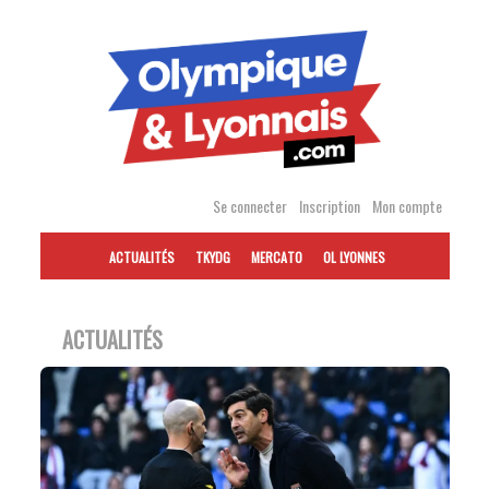
Accéder
au
contenu
Se connecter
Inscription
Mon compte
ACTUALITÉS
TKYDG
MERCATO
OL LYONNES
ACTUALITÉS