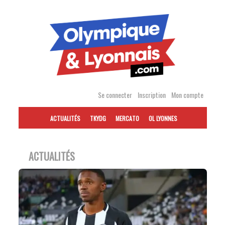
Accéder
au
contenu
Se connecter
Inscription
Mon compte
ACTUALITÉS
TKYDG
MERCATO
OL LYONNES
ACTUALITÉS