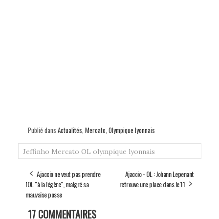
Publié dans
Actualités
,
Mercato
,
Olympique lyonnais
Jeffinho
Mercato
OL
olympique lyonnais
Ajaccio ne veut pas prendre
Ajaccio - OL : Johann Lepenant
l'OL "à la légère", malgré sa
retrouve une place dans le 11
mauvaise passe
17 COMMENTAIRES