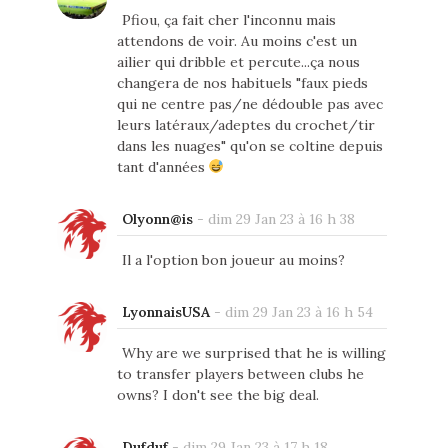
Pfiou, ça fait cher l'inconnu mais
attendons de voir. Au moins c'est un
ailier qui dribble et percute...ça nous
changera de nos habituels "faux pieds
qui ne centre pas/ne dédouble pas avec
leurs latéraux/adeptes du crochet/tir
dans les nuages" qu'on se coltine depuis
tant d'années
Olyonn@is
-
dim 29 Jan 23 à 16 h 38
Il a l'option bon joueur au moins?
LyonnaisUSA
-
dim 29 Jan 23 à 16 h 54
Why are we surprised that he is willing
to transfer players between clubs he
owns? I don't see the big deal.
Dufduf
-
dim 29 Jan 23 à 17 h 18