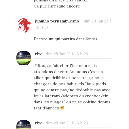
Ca pue l’arnaque encore
juninho pernambucano
-
dim 29 Jan 23 à
16 h 13
Encore un qui partira dans 6mois.
rbv
-
dim 29 Jan 23 à 16 h 23
Pfiou, ça fait cher l'inconnu mais
attendons de voir. Au moins c'est un
ailier qui dribble et percute...ça nous
changera de nos habituels "faux pieds
qui ne centre pas/ne dédouble pas avec
leurs latéraux/adeptes du crochet/tir
dans les nuages" qu'on se coltine depuis
tant d'années
rbv
-
dim 29 Jan 23 à 16 h 23