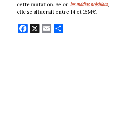
les médias brésiliens
cette mutation. Selon
,
elle se situerait entre 14 et 15M€.
Fa
X
E
Pa
ce
m
rt
bo
ail
ag
ok
er