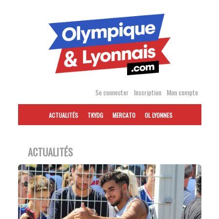
Accéder
au
contenu
Se connecter
Inscription
Mon compte
ACTUALITÉS
TKYDG
MERCATO
OL LYONNES
ACTUALITÉS