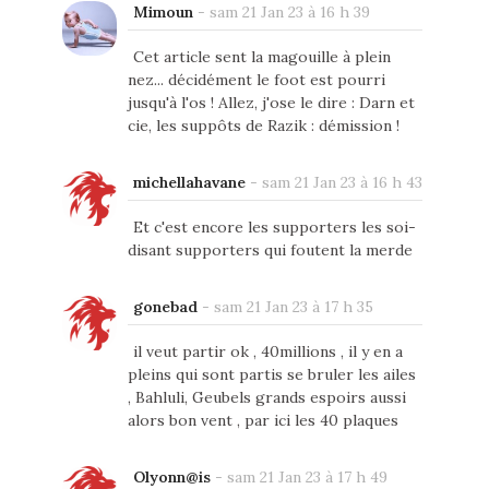
Mimoun
-
sam 21 Jan 23 à 16 h 39
Cet article sent la magouille à plein
nez... décidément le foot est pourri
jusqu'à l'os ! Allez, j'ose le dire : Darn et
cie, les suppôts de Razik : démission !
michellahavane
-
sam 21 Jan 23 à 16 h 43
Et c'est encore les supporters les soi-
disant supporters qui foutent la merde
gonebad
-
sam 21 Jan 23 à 17 h 35
il veut partir ok , 40millions , il y en a
pleins qui sont partis se bruler les ailes
, Bahluli, Geubels grands espoirs aussi
alors bon vent , par ici les 40 plaques
Olyonn@is
-
sam 21 Jan 23 à 17 h 49