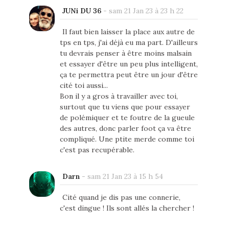
JUNi DU 36
-
sam 21 Jan 23 à 23 h 22
Il faut bien laisser la place aux autre de
tps en tps, j'ai déjà eu ma part. D'ailleurs
tu devrais penser à être moins malsain
et essayer d'être un peu plus intelligent,
ça te permettra peut être un jour d'être
cité toi aussi...
Bon il y a gros à travailler avec toi,
surtout que tu viens que pour essayer
de polémiquer et te foutre de la gueule
des autres, donc parler foot ça va être
compliqué. Une ptite merde comme toi
c'est pas recupérable.
Darn
-
sam 21 Jan 23 à 15 h 54
Cité quand je dis pas une connerie,
c'est dingue ! Ils sont allés la chercher !