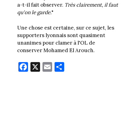
a-t-il fait observer.
Très clairement, il faut
qu'on le garde.
"
Une chose est certaine, sur ce sujet, les
supporters lyonnais sont quasiment
unanimes pour clamer à l'OL de
conserver Mohamed El Arouch.
Fa
X
E
Pa
ce
m
rt
bo
ail
ag
ok
er