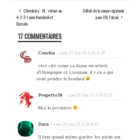
Chambéry - OL : retour au
Début de la coupe régionale
4-2-3-1 avec Kumbedi et
pour l'OL Futsal
Barcola
17 COMMENTAIRES
Conelus
-
sam 21 Jan 23 à 15 h 15
etre cité come ca daans un article
d'Olympique et Lyonnais, il y en a qui
vont pendre le boulard
Poupette38
-
sam 21 Jan 23 à 15 h 21
Moi la première
Darn
-
sam 21 Jan 23 à 15 h 53
Il faut quand même garder les pieds sur