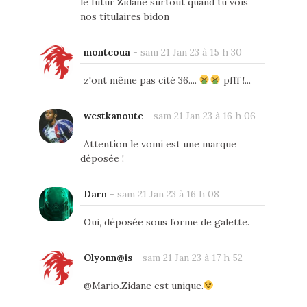
le futur Zidane surtout quand tu vois
nos titulaires bidon
montcoua
-
sam 21 Jan 23 à 15 h 30
z'ont même pas cité 36....
pfff !...
westkanoute
-
sam 21 Jan 23 à 16 h 06
Attention le vomi est une marque
déposée !
Darn
-
sam 21 Jan 23 à 16 h 08
Oui, déposée sous forme de galette.
Olyonn@is
-
sam 21 Jan 23 à 17 h 52
@Mario.Zidane est unique.