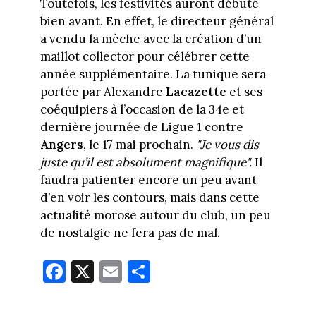
Toutefois, les festivités auront débuté
bien avant. En effet, le directeur général
a vendu la mèche avec la création d’un
maillot collector pour célébrer cette
année supplémentaire. La tunique sera
portée par Alexandre
Lacazette
et ses
coéquipiers à l’occasion de la 34e et
dernière journée de Ligue 1 contre
Angers
, le 17 mai prochain.
"Je vous dis
juste qu’il est absolument magnifique".
Il
faudra patienter encore un peu avant
d’en voir les contours, mais dans cette
actualité morose autour du club, un peu
de nostalgie ne fera pas de mal.
Fa
X
E
Pa
ce
m
rt