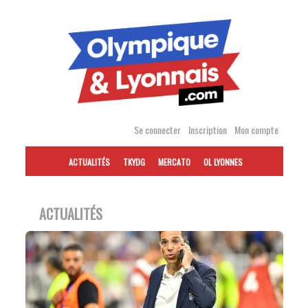
Accéder
au
contenu
Se connecter
Inscription
Mon compte
ACTUALITÉS
TKYDG
MERCATO
OL LYONNES
ACTUALITÉS