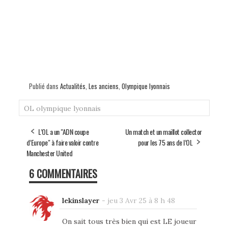
Publié dans
Actualités
,
Les anciens
,
Olympique lyonnais
OL
olympique lyonnais
L’OL a un "ADN coupe
Un match et un maillot collector
d’Europe" à faire valoir contre
pour les 75 ans de l’OL
Manchester United
6 COMMENTAIRES
lekinslayer
-
jeu 3 Avr 25 à 8 h 48
On sait tous très bien qui est LE joueur