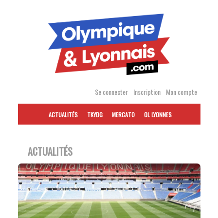
Accéder
au
contenu
Se connecter
Inscription
Mon compte
ACTUALITÉS
TKYDG
MERCATO
OL LYONNES
ACTUALITÉS