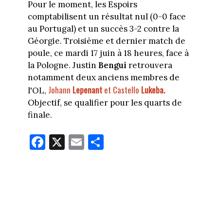
Pour le moment, les Espoirs
comptabilisent un résultat nul (0-0 face
au Portugal) et un succès 3-2 contre la
Géorgie. Troisième et dernier match de
poule, ce mardi 17 juin à 18 heures, face à
la Pologne. Justin
Bengui
retrouvera
notamment deux anciens membres de
Johann
Lepenant
et Castello
Lukeba.
l'OL,
Objectif, se qualifier pour les quarts de
finale.
Fa
X
E
Pa
ce
m
rt
bo
ail
ag
ok
er