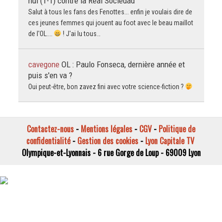
nul (1-1) contre la Real Sociedad
Salut à tous les fans des Fenottes... enfin je voulais dire de
ces jeunes femmes qui jouent au foot avec le beau maillot
de l'OL....
! J'ai lu tous…
cavegone
OL : Paulo Fonseca, dernière année et
puis s'en va ?
Oui peut-être, bon zavez fini avec votre science-fiction ?
Contactez-nous
-
Mentions légales
-
CGV
-
Politique de
confidentialité
-
Gestion des cookies
-
Lyon Capitale TV
Olympique-et-Lyonnais - 6 rue Gorge de Loup - 69009 Lyon