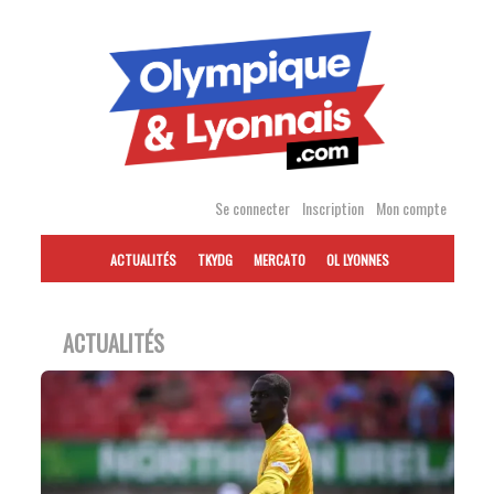
Accéder
au
contenu
Se connecter
Inscription
Mon compte
ACTUALITÉS
TKYDG
MERCATO
OL LYONNES
ACTUALITÉS