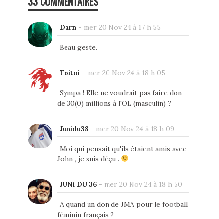
33 COMMENTAIRES
Darn
-
mer 20 Nov 24 à 17 h 55
Beau geste.
Toitoi
-
mer 20 Nov 24 à 18 h 05
Sympa ! Elle ne voudrait pas faire don
de 30(0) millions à l'OL (masculin) ?
Junidu38
-
mer 20 Nov 24 à 18 h 09
Moi qui pensait qu'ils étaient amis avec
John , je suis déçu .
JUNi DU 36
-
mer 20 Nov 24 à 18 h 50
A quand un don de JMA pour le football
féminin français ?