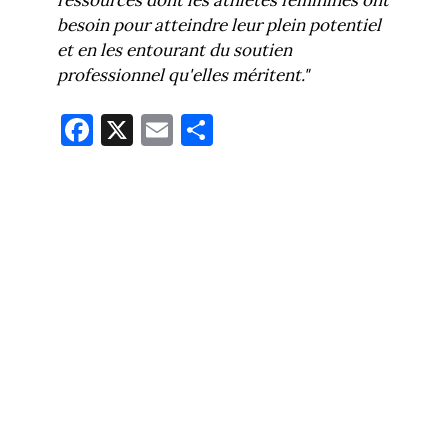
besoin pour atteindre leur plein potentiel
et en les entourant du soutien
professionnel qu'elles méritent."
Fa
X
E
Pa
ce
m
rt
bo
ail
ag
ok
er