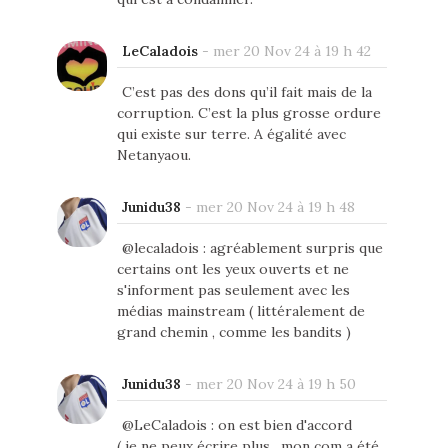
LeCaladois
-
mer 20 Nov 24 à 19 h 42
C’est pas des dons qu’il fait mais de la
corruption. C’est la plus grosse ordure
qui existe sur terre. A égalité avec
Netanyaou.
Junidu38
-
mer 20 Nov 24 à 19 h 48
@lecaladois : agréablement surpris que
certains ont les yeux ouverts et ne
s'informent pas seulement avec les
médias mainstream ( littéralement de
grand chemin , comme les bandits )
Junidu38
-
mer 20 Nov 24 à 19 h 50
@LeCaladois : on est bien d'accord
( je ne peux écrire plus , mon com a été