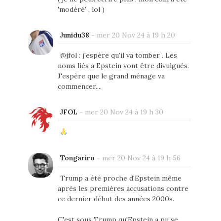
'modéré' , lol )
Junidu38
-
mer 20 Nov 24 à 19 h 20
@jfol : j'espère qu'il va tomber . Les
noms liés a Epstein vont être divulgués.
J'espère que le grand ménage va
commencer....
JFOL
-
mer 20 Nov 24 à 19 h 30
Tongariro
-
mer 20 Nov 24 à 19 h 56
Trump a été proche d'Epstein même
après les premières accusations contre
ce dernier début des années 2000s.
C'est sous Trump qu'Epstein a pu se