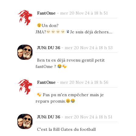
FantOme
-
mer 20 Nov 24 à 18 h 51
Un don?
JMA?
Je suis déjà dehors....
JUNi DU 36
-
mer 20 Nov 24 à 18 h 53
Ben tu es déjà revenu gentil petit
fantOme ?
FantOme
-
mer 20 Nov 24 à 18 h 56
Pas pu m'en empêcher mais je
repars promis.
JUNi DU 36
-
mer 20 Nov 24 à 18 h 51
C'est la Bill Gates du football