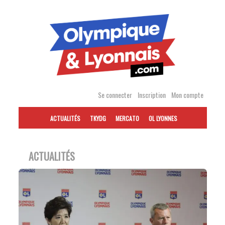
Accéder
au
contenu
Se connecter
Inscription
Mon compte
ACTUALITÉS
TKYDG
MERCATO
OL LYONNES
ACTUALITÉS