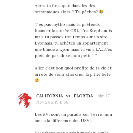
Alors tu fous quoi dans les iles
britanniques alors ? Tu pêches?
T’es pas mytho mais tu prétends
financer la soirée O&L, t’es Stéphanois
mais tu passes ton temps sur un site
Lyonnais, tu achètes un appartement
une blinde à Lyon mais tu vis à LA….t’es
plein de paradoxe mon petit^^
Aller c’est bon quoi profite de ta vie et
arrête de venir chercher la p’tite bête
CALIFORNIA_vs_FLORIDA
-
dim 17
Nov 24 à 19 h 56
Les BVI sont un paradis sur Terre mon
ami, a la difference des USVI.
J'ai achete mon petit bungalow sur la