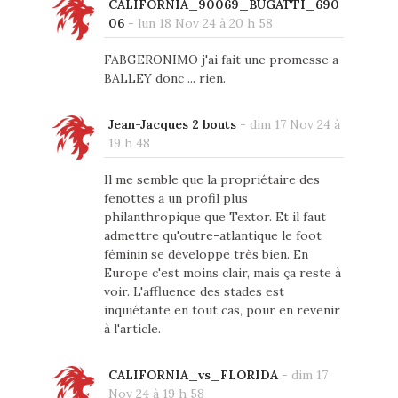
CALIFORNIA_90069_BUGATTI_690
06
-
lun 18 Nov 24 à 20 h 58
FABGERONIMO j'ai fait une promesse a
BALLEY donc ... rien.
Jean-Jacques 2 bouts
-
dim 17 Nov 24 à
19 h 48
Il me semble que la propriétaire des
fenottes a un profil plus
philanthropique que Textor. Et il faut
admettre qu'outre-atlantique le foot
féminin se développe très bien. En
Europe c'est moins clair, mais ça reste à
voir. L'affluence des stades est
inquiétante en tout cas, pour en revenir
à l'article.
CALIFORNIA_vs_FLORIDA
-
dim 17
Nov 24 à 19 h 58