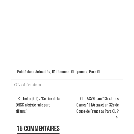
Publié dans
Actualités
,
D1 féminine
,
OL Lyonnes
,
Parc OL
OL
ol féminin
Textor (OL) : "Ce rôle de la
OL - ASVEL : un "Christmas
DNCG n’existe nulle part
Games" à l’Arena et un 32e de
ailleurs"
Coupe de France au Parc OL ?
15 COMMENTAIRES